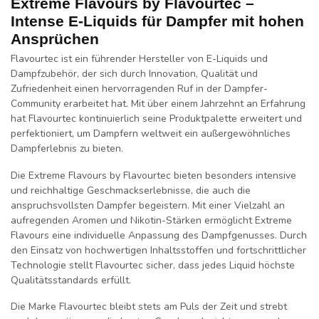
Extreme Flavours by Flavourtec –
Intense E-Liquids für Dampfer mit hohen
Ansprüchen
Flavourtec
ist ein führender Hersteller von
E-Liquids
und
Dampfzubehör
, der sich durch
Innovation, Qualität
und
Zufriedenheit
einen hervorragenden Ruf in der Dampfer-
Community erarbeitet hat. Mit über einem Jahrzehnt an Erfahrung
hat
Flavourtec
kontinuierlich seine Produktpalette erweitert und
perfektioniert, um Dampfern weltweit ein außergewöhnliches
Dampferlebnis zu bieten.
Die
Extreme Flavours by Flavourtec
bieten besonders
intensive
und
reichhaltige Geschmackserlebnisse
, die auch die
anspruchsvollsten Dampfer begeistern. Mit einer Vielzahl an
aufregenden
Aromen
und
Nikotin-Stärken
ermöglicht
Extreme
Flavours
eine individuelle Anpassung des Dampfgenusses. Durch
den Einsatz von
hochwertigen Inhaltsstoffen
und
fortschrittlicher
Technologie
stellt Flavourtec sicher, dass jedes Liquid höchste
Qualitätsstandards
erfüllt.
Die Marke Flavourtec bleibt stets am Puls der Zeit und strebt