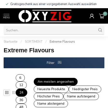
Gratisgeschenk aus einer vorgegebenen Auswahl auswählen
0
MENU
Startseite
/
SORTIMENT
/
Extreme Flavours
Extreme Flavours
Filter
6
Am meisten angesehen
12
Neueste Produkte
Niedrigster Preis
24
Höchster Preis
Name aufsteigend
36
Name absteigend
48