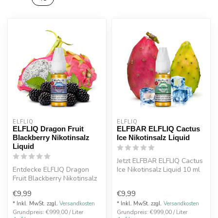
ELFLIQ
ELFLIQ
ELFLIQ Dragon Fruit
ELFBAR ELFLIQ Cactus
Blackberry Nikotinsalz
Ice Nikotinsalz Liquid
Liquid
Jetzt ELFBAR ELFLIQ Cactus
Entdecke ELFLIQ Dragon
Ice Nikotinsalz Liquid 10 ml
Fruit Blackberry Nikotinsalz
entdecken – exotische Ka...
Liquid 10 ml – exotische
€9,99
€9,99
Dra...
* Inkl. MwSt. zzgl.
Versandkosten
* Inkl. MwSt. zzgl.
Versandkosten
Grundpreis: €999,00 / Liter
Grundpreis: €999,00 / Liter