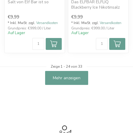
Salt von Elf Bar ist so
Das ELFBAR ELFLIQ
klassisch wie es nur geht!
Blackberry Ice Nikotinsalz
D...
Liquid vereint den tiefen,
€9,99
€9,99
süß-herb...
* Inkl. MwSt. zzgl.
Versandkosten
* Inkl. MwSt. zzgl.
Versandkosten
Grundpreis: €999,00 / Liter
Grundpreis: €999,00 / Liter
Auf Lager
Auf Lager
Zeige
1
-
24
von 33
Mehr anzeigen