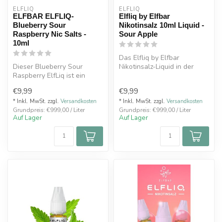
ELFLIQ
ELFLIQ
ELFBAR ELFLIQ-
Elfliq by Elfbar
Blueberry Sour
Nikotinsalz 10ml Liquid -
Raspberry Nic Salts -
Sour Apple
10ml
Das Elfliq by Elfbar
Dieser Blueberry Sour
Nikotinsalz-Liquid in der
Raspberry ElfLiq ist ein
Geschmacksrichtung "Sour
innovativer Geschmack für
Apple" b...
€9,99
€9,99
alle Fa...
* Inkl. MwSt. zzgl.
Versandkosten
* Inkl. MwSt. zzgl.
Versandkosten
Grundpreis: €999,00 / Liter
Grundpreis: €999,00 / Liter
Auf Lager
Auf Lager