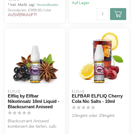
Auf Lager
* Inkl. MwSt. zzgl.
Versandkosten
Grundpreis: €999,00 / Liter
AUSVERKAUFT!
ELFLIQ
ELFLIQ
Elfliq by Elfbar
ELFBAR ELFLIQ Cherry
Nikotinsalz 10ml Liquid -
Cola Nic Salts - 10ml
Blackcurrant Aniseed
10mg/ml oder 20mg/ml
Blackcurrant Aniseed
kombiniert die tiefen, süß-
säuerlichen Noten von