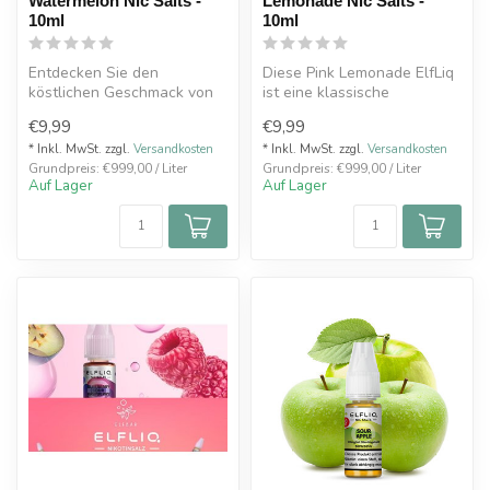
Watermelon Nic Salts -
Lemonade Nic Salts -
10ml
10ml
Entdecken Sie den
Diese Pink Lemonade ElfLiq
köstlichen Geschmack von
ist eine klassische
Watermelon Nic Salt E-
Bestätigung dafür, dass
€9,99
€9,99
Liquid
bestimmte...
Dieses ...
* Inkl. MwSt. zzgl.
Versandkosten
* Inkl. MwSt. zzgl.
Versandkosten
Grundpreis: €999,00 / Liter
Grundpreis: €999,00 / Liter
Auf Lager
Auf Lager