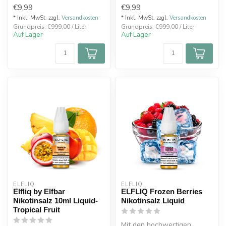
Peach Ice Nic Salt E-Liquid
entwickelten
€9,99
€9,99
Dieser P...
Traubengeschmack mit
einem s...
* Inkl. MwSt. zzgl.
Versandkosten
* Inkl. MwSt. zzgl.
Versandkosten
Grundpreis: €999,00 / Liter
Grundpreis: €999,00 / Liter
Auf Lager
Auf Lager
ELFLIQ
ELFLIQ
Elfliq by Elfbar
ELFLIQ Frozen Berries
Nikotinsalz 10ml Liquid-
Nikotinsalz Liquid
Tropical Fruit
Mit den hochwertigen