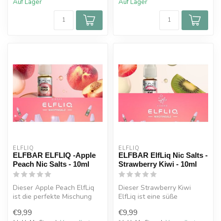
Auf Lager
Auf Lager
ELFLIQ
ELFLIQ
ELFBAR ELFLIQ -Apple
ELFBAR ElfLiq Nic Salts -
Peach Nic Salts - 10ml
Strawberry Kiwi - 10ml
Dieser Apple Peach ElfLiq
Dieser Strawberry Kiwi
ist die perfekte Mischung
ElfLiq ist eine süße
aus süßem Apfel und
Mischung aus saftigen
€9,99
€9,99
zartem P...
Erdbeeren und ...