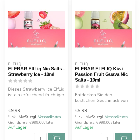
ELFLIQ
ELFLIQ
ELFBAR ElfLiq Nic Salts -
ELFBAR ELFLIQ Kiwi
Strawberry Ice - 10ml
Passion Fruit Guava Nic
Salts - 10ml
Dieses Strawberry Ice ElfLiq
ist ein erfrischend fruchtiger
Entdecken Sie den
Geschmack, der Sie g...
köstlichen Geschmack von
Kiwi Passion Fruit Guave Nic
€9,99
€9,99
Salt E-L...
* Inkl. MwSt. zzgl.
Versandkosten
* Inkl. MwSt. zzgl.
Versandkosten
Grundpreis: €999,00 / Liter
Grundpreis: €999,00 / Liter
Auf Lager
Auf Lager