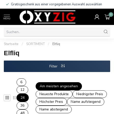
von 50€ !
Gratisgeschenk aus einer vorgegebenen Au
0
MENU
Startseite
/
SORTIMENT
/
Elfliq
Elfliq
Filter
6
Am meisten angesehen
12
Neueste Produkte
Niedrigster Preis
24
Höchster Preis
Name aufsteigend
36
Name absteigend
48