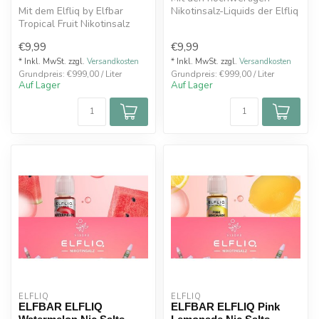
Mit dem Elfliq by Elfbar
Nikotinsalz-Liquids der Elfliq
Tropical Fruit Nikotinsalz
Reihe zaubern uns die
Liquid holen Sie sich den
Aromas...
€9,99
€9,99
Ge...
* Inkl. MwSt. zzgl.
Versandkosten
* Inkl. MwSt. zzgl.
Versandkosten
Grundpreis: €999,00 / Liter
Grundpreis: €999,00 / Liter
Auf Lager
Auf Lager
ELFLIQ
ELFLIQ
ELFBAR ELFLIQ
ELFBAR ELFLIQ Pink