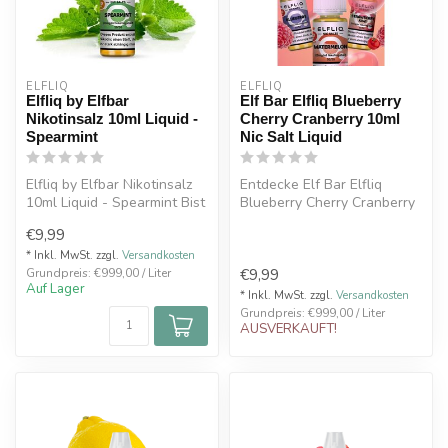
ELFLIQ
ELFLIQ
Elfliq by Elfbar
Elf Bar Elfliq Blueberry
Nikotinsalz 10ml Liquid -
Cherry Cranberry 10ml
Spearmint
Nic Salt Liquid
Elfliq by Elfbar Nikotinsalz
Entdecke Elf Bar Elfliq
10ml Liquid - Spearmint Bist
Blueberry Cherry Cranberry
du auf der Suche nach ...
10ml Nic Salt Liquid mit
€9,99
süße...
* Inkl. MwSt. zzgl.
Versandkosten
€9,99
Grundpreis: €999,00 / Liter
Auf Lager
* Inkl. MwSt. zzgl.
Versandkosten
Grundpreis: €999,00 / Liter
AUSVERKAUFT!