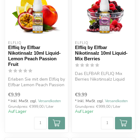
ELFLIQ
ELFLIQ
Elfliq by Elfbar
Elfliq by Elfbar
Nikotinsalz 10ml Liquid-
Nikotinsalz 10ml Liquid-
Lemon Peach Passion
Mix Berries
Fruit
Das ELFBAR ELFLIQ Mix
Erleben Sie mit dem Elfliq by
Berries Nikotinsalz Liquid
Elfbar Lemon Peach Passion
vereint eine Auswahl reifer,
Fruit eine aufregende K...
sü...
€9,99
€9,99
* Inkl. MwSt. zzgl.
Versandkosten
* Inkl. MwSt. zzgl.
Versandkosten
Grundpreis: €999,00 / Liter
Grundpreis: €999,00 / Liter
Auf Lager
Auf Lager