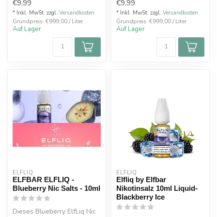
€9,99
€9,99
schwarzen ...
* Inkl. MwSt. zzgl.
Versandkosten
* Inkl. MwSt. zzgl.
Versandkosten
Grundpreis: €999,00 / Liter
Grundpreis: €999,00 / Liter
Auf Lager
Auf Lager
ELFLIQ
ELFLIQ
ELFBAR ELFLIQ -
Elfliq by Elfbar
Blueberry Nic Salts - 10ml
Nikotinsalz 10ml Liquid-
Blackberry Ice
Dieses Blueberry ElfLiq Nic