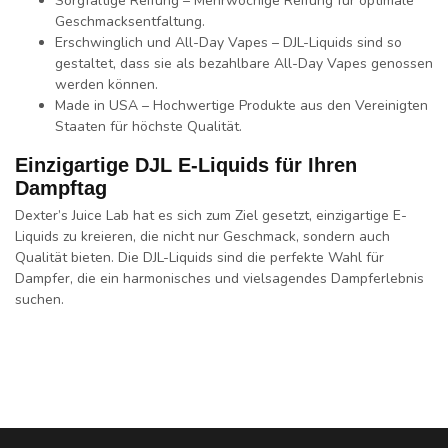
Sorgfältige Reifung
– Mehrwöchige Reifung für optimale
Geschmacksentfaltung
.
Erschwinglich und All-Day Vapes
– DJL-Liquids sind so
gestaltet, dass sie als
bezahlbare All-Day Vapes
genossen
werden können.
Made in USA
– Hochwertige Produkte aus den
Vereinigten
Staaten
für höchste
Qualität
.
Einzigartige DJL E-Liquids für Ihren
Dampftag
Dexter’s Juice Lab
hat es sich zum Ziel gesetzt,
einzigartige E-
Liquids
zu kreieren, die nicht nur
Geschmack
, sondern auch
Qualität
bieten. Die
DJL-Liquids
sind die perfekte Wahl für
Dampfer, die ein
harmonisches
und
vielsagendes Dampferlebnis
suchen.