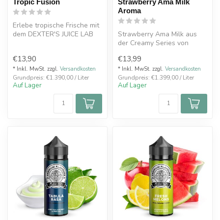
Tropic Fusion
Strawberry Ama Milk
Aroma
Erlebe tropische Frische mit
dem DEXTER'S JUICE LAB
Strawberry Ama Milk aus
FRESH & DELICIOUS Tropic
der Creamy Series von
Fus...
Dexter’s Juice Lab ist ein
€13,90
€13,99
hochwer...
* Inkl. MwSt. zzgl.
Versandkosten
* Inkl. MwSt. zzgl.
Versandkosten
Grundpreis: €1.390,00 / Liter
Grundpreis: €1.399,00 / Liter
Auf Lager
Auf Lager