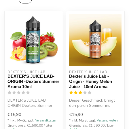
DEXTER`S JUICE LAB
DEXTER`S JUICE LAB
DEXTER'S JUICE LAB-
Dexter's Juice Lab -
ORIGIN -Dexters Summer
Origin - Honey Melon
Aroma 10ml
Juice - 10ml Aroma
DEXTER'S JUICE LAB
Dieser Geschmack bringt
ORIGIN Dexters Summer
den puren Sommer ins
Aroma 30ml -Saftige
Liquid – mit dem
€15,90
€15,90
Granny Smith Äpfel ...
vollmundigen, saft...
* Inkl. MwSt. zzgl.
Versandkosten
* Inkl. MwSt. zzgl.
Versandkosten
Grundpreis: €1.590,00 / Liter
Grundpreis: €1.590,00 / Liter