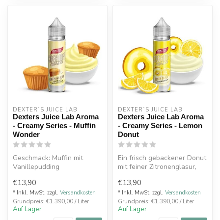
DEXTER`S JUICE LAB
DEXTER`S JUICE LAB
Dexters Juice Lab Aroma
Dexters Juice Lab Aroma
- Creamy Series - Muffin
- Creamy Series - Lemon
Wonder
Donut
Geschmack: Muffin mit
Ein frisch gebackener Donut
Vanillepudding
mit feiner Zitronenglasur,
bei dem die erfrischende ...
€13,90
€13,90
Aroma-Shot System einfach
mit Base und j...
* Inkl. MwSt. zzgl.
Versandkosten
* Inkl. MwSt. zzgl.
Versandkosten
Grundpreis: €1.390,00 / Liter
Grundpreis: €1.390,00 / Liter
Auf Lager
Auf Lager