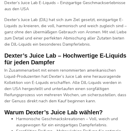
Dexter’s Juice Lab E-Liquids – Einzigartige Geschmackserlebnisse
aus den USA
Dexter’s Juice Lab (DJL)
hat sich zum Ziel gesetzt,
einzigartige E-
Liquids
zu kreieren, die
voll
,
harmonisch
und
weich
zugleich sind –
ganz ohne den übermäßigen Gebrauch von Aromen. Mit viel
Liebe
zum Detail
und einer
perfekten Abmischung
aller Zutaten bieten
die DJL-Liquids ein
besonderes Dampferlebnis
.
Dexter’s Juice Lab – Hochwertige E-Liquids
für jeden Dampfer
In Zusammenarbeit mit einem renommierten
amerikanischen
Liquid-Produzenten
hat
Dexter’s Juice Lab
eine herausragende
Kollektion von E-Liquids erschaffen. Alle DJL-Liquids werden in
den
USA
hergestellt und unterlaufen einen sorgfältigen
Reifungsprozess
von mehreren Wochen, um sicherzustellen, dass
der Genuss direkt nach dem Kauf beginnen kann.
Warum Dexter’s Juice Lab wählen?
Harmonische Geschmackskreationen
–
Voll
,
weich
und
ausgewogen
für ein einzigartiges Dampferlebnis.