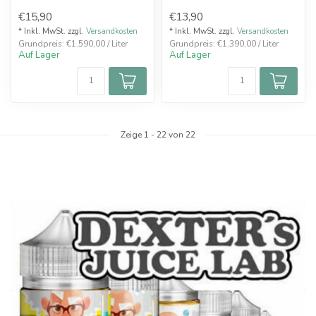
Name ist hier Programm -
Aroma-Shot System einfach
€15,90
€13,90
ein sü...
mit Base und je nach Bed...
* Inkl. MwSt. zzgl.
Versandkosten
* Inkl. MwSt. zzgl.
Versandkosten
Grundpreis: €1.590,00 / Liter
Grundpreis: €1.390,00 / Liter
Auf Lager
Auf Lager
Zeige
1
-
22
von 22