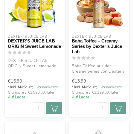
DEXTER`S JUICE LAB
DEXTER`S JUICE LAB
DEXTER'S JUICE LAB
Baba Toffee – Creamy
ORIGIN Sweet Lemonade
Series by Dexter’s Juice
Lab
DEXTER'S JUICE LAB
ORIGIN Sweet Lemonade
Baba Toffee aus der
Aroma 10ml .Süße Limonade
Creamy Series von Dexter’s
aus frisch ge...
Juice Lab ist ein
€15,90
€13,99
außergewöhnlich...
* Inkl. MwSt. zzgl.
Versandkosten
* Inkl. MwSt. zzgl.
Versandkosten
Grundpreis: €1.590,00 / Liter
Grundpreis: €1.399,00 / Liter
Auf Lager
Auf Lager