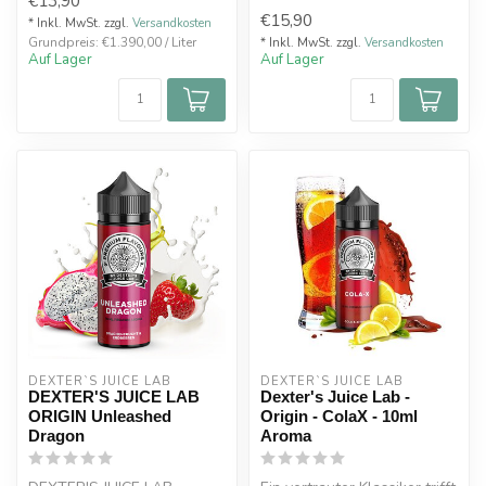
€13,90
8ml erwartet...
€15,90
* Inkl. MwSt. zzgl.
Versandkosten
Grundpreis: €1.390,00 / Liter
* Inkl. MwSt. zzgl.
Versandkosten
Auf Lager
Auf Lager
DEXTER`S JUICE LAB
DEXTER`S JUICE LAB
DEXTER'S JUICE LAB
Dexter's Juice Lab -
ORIGIN Unleashed
Origin - ColaX - 10ml
Dragon
Aroma