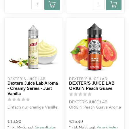
DEXTER`S JUICE LAB
DEXTER`S JUICE LAB
Dexters Juice Lab Aroma
DEXTER'S JUICE LAB
- Creamy Series - Just
ORIGIN Peach Guave
Vanilla
DEXTER'S JUICE LAB
Einfach nur cremige Vanille.
ORIGIN Peach Guave Aroma
10ml Fruchtige Mischung mit
Aroma-Shot System einfach
einem do...
€13,90
€15,90
mit Base und je nach B...
* Inkl. MwSt. zzgl.
Versandkosten
* Inkl. MwSt. zzgl.
Versandkosten