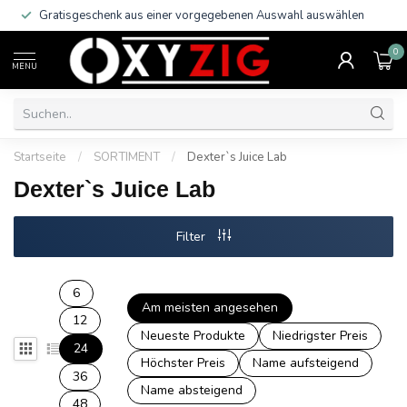
Gratisgeschenk aus einer vorgegebenen Auswahl auswählen
0
MENU
Startseite
/
SORTIMENT
/
Dexter`s Juice Lab
Dexter`s Juice Lab
Filter
6
Am meisten angesehen
12
Neueste Produkte
Niedrigster Preis
24
Höchster Preis
Name aufsteigend
36
Name absteigend
48