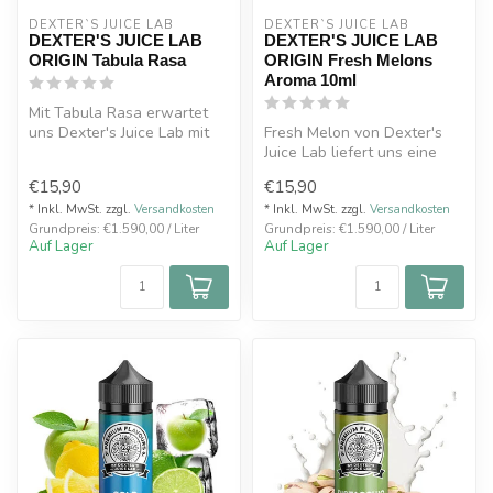
DEXTER`S JUICE LAB
DEXTER`S JUICE LAB
DEXTER'S JUICE LAB
DEXTER'S JUICE LAB
ORIGIN Tabula Rasa
ORIGIN Fresh Melons
Aroma 10ml
Mit Tabula Rasa erwartet
uns Dexter's Juice Lab mit
Fresh Melon von Dexter's
einer cremigen, fruchtigen
Juice Lab liefert uns eine
K...
frische, saftige
€15,90
€15,90
Wassermelon...
* Inkl. MwSt. zzgl.
Versandkosten
* Inkl. MwSt. zzgl.
Versandkosten
Grundpreis: €1.590,00 / Liter
Grundpreis: €1.590,00 / Liter
Auf Lager
Auf Lager