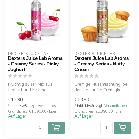
DEXTER`S JUICE LAB
DEXTER`S JUICE LAB
Dexters Juice Lab Aroma
Dexters Juice Lab Aroma
- Creamy Series - Pinky
- Creamy Series - Nutty
Joghurt
Cream
Fruchtig süßer Mix aus
Cremige Nussmischung, bei
Joghurt und Kirsche.
der die sanfte Cremigkeit
die verschiedenen Nuancen
€13,90
€13,90
Aroma-Shot System einfach
vo...
mit Bas...
* Inkl. MwSt. zzgl.
Versandkosten
* Inkl. MwSt. zzgl.
Versandkosten
Grundpreis: €1.390,00 / Liter
Grundpreis: €1.390,00 / Liter
Auf Lager
Auf Lager