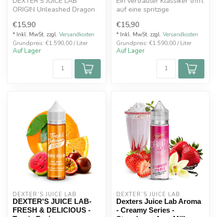
DEXTER'S JUICE LAB
Ein vertrauter Klassiker trifft
ORIGIN Unleashed Dragon
auf eine spritzige
Aroma 10ml . Unleashed
Zitrusfrische – perfekt
€15,90
€15,90
Dragon von Dex...
ausba...
* Inkl. MwSt. zzgl.
Versandkosten
* Inkl. MwSt. zzgl.
Versandkosten
Grundpreis: €1.590,00 / Liter
Grundpreis: €1.590,00 / Liter
Auf Lager
Auf Lager
DEXTER`S JUICE LAB
DEXTER`S JUICE LAB
DEXTER'S JUICE LAB-
Dexters Juice Lab Aroma
FRESH & DELICIOUS -
- Creamy Series -