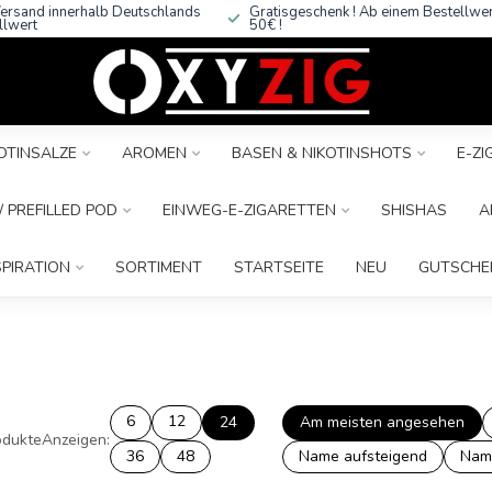
ersand innerhalb Deutschlands
Gratisgeschenk ! Ab einem Bestellwe
llwert
50€ !
OTINSALZE
AROMEN
BASEN & NIKOTINSHOTS
E-Z
 PREFILLED POD
EINWEG-E-ZIGARETTEN
SHISHAS
A
SPIRATION
SORTIMENT
STARTSEITE
NEU
GUTSCHE
6
12
24
Am meisten angesehen
dukte
Anzeigen:
36
48
Name aufsteigend
Nam