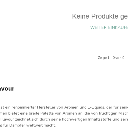
Keine Produkte ge
WEITER EINKAUF
Zeige
1
-
0
von 0
avour
ist ein renommierter Hersteller von Aromen und E-Liquids, der für sei
en bietet eine breite Palette von Aromen an, die von fruchtigen Misc
 Flavour zeichnet sich durch seine hochwertigen Inhaltsstoffe und sei
l für Dampfer weltweit macht.