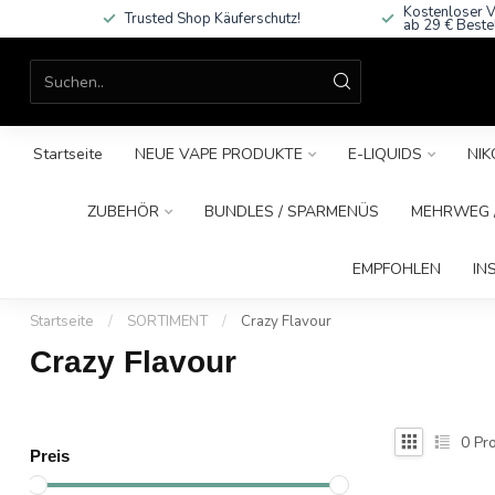
Kostenloser V
Trusted Shop Käuferschutz!
ab 29 € Beste
Startseite
NEUE VAPE PRODUKTE
E-LIQUIDS
NIK
ZUBEHÖR
BUNDLES / SPARMENÜS
MEHRWEG /
EMPFOHLEN
IN
Startseite
/
SORTIMENT
/
Crazy Flavour
Crazy Flavour
0
Pro
Preis