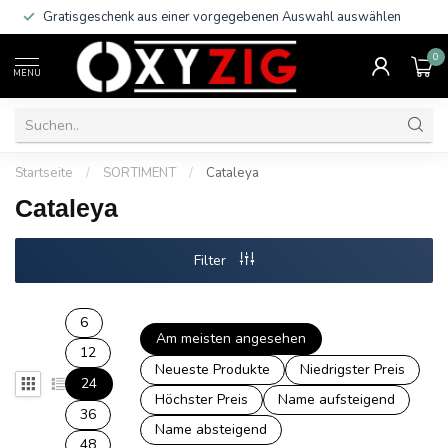
Gratisgeschenk aus einer vorgegebenen Auswahl auswählen
0
MENU
Startseite
/
SORTIMENT
/
Cataleya
Cataleya
Filter
6
Am meisten angesehen
12
Neueste Produkte
Niedrigster Preis
24
Höchster Preis
Name aufsteigend
36
Name absteigend
48