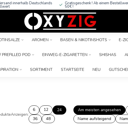
ersand innerhalb Deutschlands
Gratisgeschenk ! Ab einem Bestellwe
llwert
50€ !
OTINSALZE
AROMEN
BASEN & NIKOTINSHOTS
E-Z
 PREFILLED POD
EINWEG-E-ZIGARETTEN
SHISHAS
A
SPIRATION
SORTIMENT
STARTSEITE
NEU
GUTSCHE
6
12
24
Am meisten angesehen
dukte
Anzeigen:
36
48
Name aufsteigend
Nam