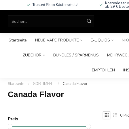
Kostenloser V
Trusted Shop Käuferschutz!
ab 29 € Beste
Startseite
NEUE VAPE PRODUKTE
E-LIQUIDS
NIK
ZUBEHÖR
BUNDLES / SPARMENÜS
MEHRWEG /
EMPFOHLEN
IN
Startseite
/
SORTIMENT
/
Canada Flavor
Canada Flavor
0
Pro
Preis