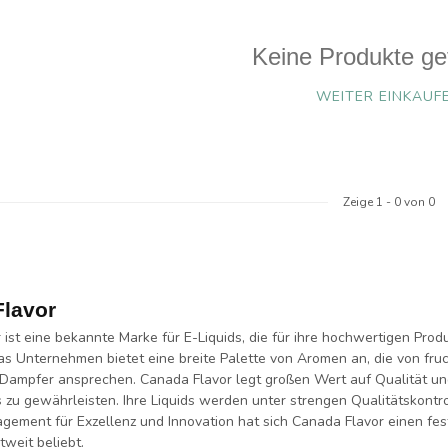
Keine Produkte ge
WEITER EINKAUF
Zeige
1
-
0
von 0
lavor
 ist eine bekannte Marke für E-Liquids, die für ihre hochwertigen Pro
as Unternehmen bietet eine breite Palette von Aromen an, die von fruc
 Dampfer ansprechen. Canada Flavor legt großen Wert auf Qualität un
 zu gewährleisten. Ihre Liquids werden unter strengen Qualitätskontro
gement für Exzellenz und Innovation hat sich Canada Flavor einen feste
weit beliebt.