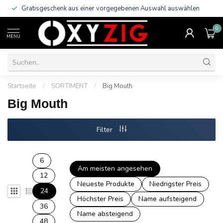
Gratisgeschenk aus einer vorgegebenen Auswahl auswählen
0
MENU
Startseite
/
SORTIMENT
/
Big Mouth
Big Mouth
Filter
6
Am meisten angesehen
12
Neueste Produkte
Niedrigster Preis
24
Höchster Preis
Name aufsteigend
36
Name absteigend
48