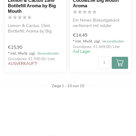
Lemon & Cactus 15ml
Coco&Elie Big Mouth
Bottlefill Aroma by Big
Aroma
Mouth
Ein feines Biskuitgebäck
Lemon & Cactus 15ml
verfeinert mit milder
Bottlefill Aroma by Big
Kokosnuss und umhüllt von
€14,49
Mouth
Schokol...
* Inkl. MwSt. zzgl.
Versandkosten
€15,90
Grundpreis: €1.449,00 / Liter
Auf Lager
* Inkl. MwSt. zzgl.
Versandkosten
Grundpreis: €1.590,00 / Liter
AUSVERKAUFT!
Zeige
1
-
10
von 10