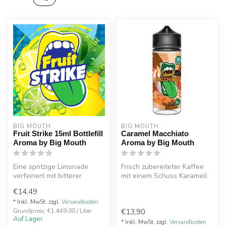
BIG MOUTH
BIG MOUTH
Fruit Strike 15ml Bottlefill
Caramel Macchiato
Aroma by Big Mouth
Aroma by Big Mouth
Eine spritzige Limonade
Frisch zubereiteter Kaffee
verfeinert mit bitterer
mit einem Schuss Karamell
Limette und süßen Früchten.
verfeinert. Caramel
€14,49
Frui...
Macchia...
* Inkl. MwSt. zzgl.
Versandkosten
€13,90
Grundpreis: €1.449,00 / Liter
Auf Lager
* Inkl. MwSt. zzgl.
Versandkosten