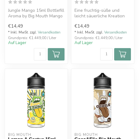
Jungle Mango 15ml Bottlefill
Eine fruchtig-süße und
Aroma by Big Mouth Mango
leicht säuerliche Kreation
trifft auf leicht herbe Cr...
aus reifen Mangos, milden
€14,49
€14,49
Birn...
* Inkl. MwSt. zzgl.
Versandkosten
* Inkl. MwSt. zzgl.
Versandkosten
Grundpreis: €1.449,00 / Liter
Grundpreis: €1.449,00 / Liter
Auf Lager
Auf Lager
BIG MOUTH
BIG MOUTH