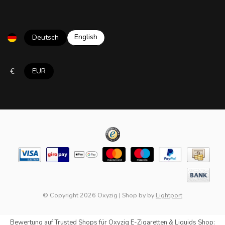
English
Deutsch
€
EUR
© Copyright 2026 Oxyzig
|
Shop by
by
Lightport
Bewertung auf
Trusted Shops
für Oxyzig E-Zigaretten & Liquids Shop: