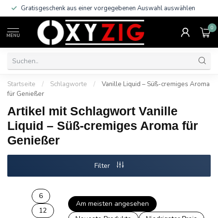
Gratisgeschenk aus einer vorgegebenen Auswahl auswählen
0
MENU
Startseite
/
Schlagworte
/
Vanille Liquid – Süß-cremiges Aroma
für Genießer
Artikel mit Schlagwort Vanille
Liquid – Süß-cremiges Aroma für
Genießer
Filter
6
Am meisten angesehen
12