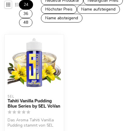
Neueste Produkte
Niedrigster Preis
24
Höchster Preis
Name aufsteigend
36
Name absteigend
48
5EL
Tahiti Vanilla Pudding
Blue Series by 5EL VoVan
Das Aroma Tahiti Vanilla
Pudding stammt von 5EL
und ist Teil der Blue