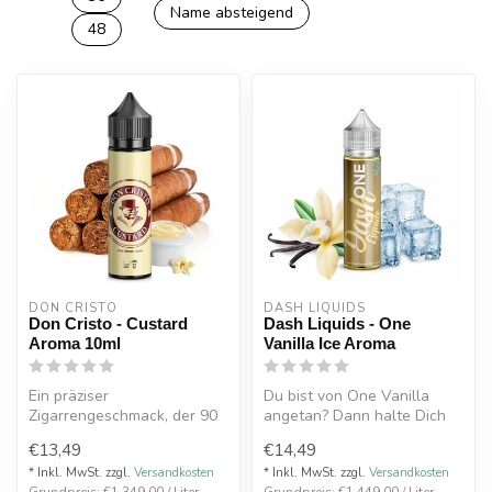
Name absteigend
48
DON CRISTO
DASH LIQUIDS
Don Cristo - Custard
Dash Liquids - One
Aroma 10ml
Vanilla Ice Aroma
Ein präziser
Du bist von One Vanilla
Zigarrengeschmack, der 90
angetan? Dann halte Dich
Tage lang mit echten Monte
jetzt fest! Es ist Zeit für
€13,49
€14,49
Cristo-Zigarre...
Van...
* Inkl. MwSt. zzgl.
Versandkosten
* Inkl. MwSt. zzgl.
Versandkosten