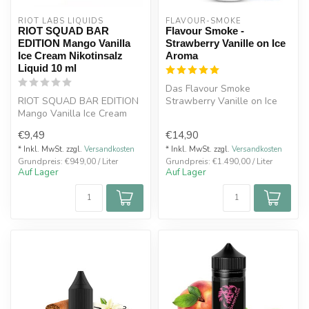
RIOT LABS LIQUIDS
FLAVOUR-SMOKE
RIOT SQUAD BAR
Flavour Smoke -
EDITION Mango Vanilla
Strawberry Vanille on Ice
Ice Cream Nikotinsalz
Aroma
Liquid 10 ml
Das Flavour Smoke
RIOT SQUAD BAR EDITION
Strawberry Vanille on Ice
Mango Vanilla Ice Cream
Aroma schmeckt nach
Nikotinsalz Liquid 10 ml Die
frischen fruchti...
€9,49
€14,90
Beso...
* Inkl. MwSt. zzgl.
Versandkosten
* Inkl. MwSt. zzgl.
Versandkosten
Grundpreis: €949,00 / Liter
Grundpreis: €1.490,00 / Liter
Auf Lager
Auf Lager