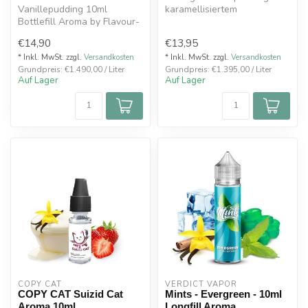
Vanillepudding 10ml
karamellisiertem
Bottlefill Aroma by Flavour-
Toppings60ml Flasche
Smoke ist ein frisch
gefüllt mit 10m...
€14,90
€13,95
gekochter, ...
* Inkl. MwSt. zzgl.
Versandkosten
* Inkl. MwSt. zzgl.
Versandkosten
Grundpreis: €1.490,00 / Liter
Grundpreis: €1.395,00 / Liter
Auf Lager
Auf Lager
COPY CAT  
VERDICT VAPOR
COPY CAT Suizid Cat
Mints - Evergreen - 10ml
Aroma 10ml
Longfill Aroma