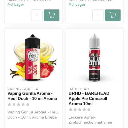
Grundpreis: €1.349,00 / Liter
Grundpreis: €1.449,00 / Liter
Auf Lager
Auf Lager
VAPING GORILLA 
BAREHEAD
Vaping Gorilla Aroma -
BRHD - BAREHEAD
Heul Doch - 10 ml Aroma
Apple Pie Cinnaroll
Aroma 10ml
Vaping Gorilla Aroma - Heul
Doch - 10 ml Aroma Erlebe
Leckere Apfel-
köstliche Erdbeeren in Kom...
Zimtschnecken mit einer
Kugel Vanille-Eis