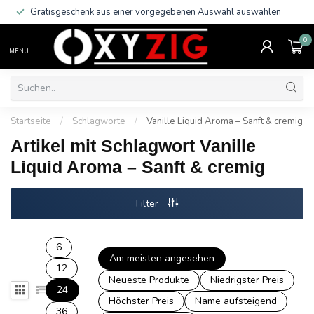
Gratisgeschenk aus einer vorgegebenen Auswahl auswählen
0
MENU
Startseite
/
Schlagworte
/
Vanille Liquid Aroma – Sanft & cremig
Artikel mit Schlagwort Vanille
Liquid Aroma – Sanft & cremig
Filter
6
Am meisten angesehen
12
Neueste Produkte
Niedrigster Preis
24
Höchster Preis
Name aufsteigend
36