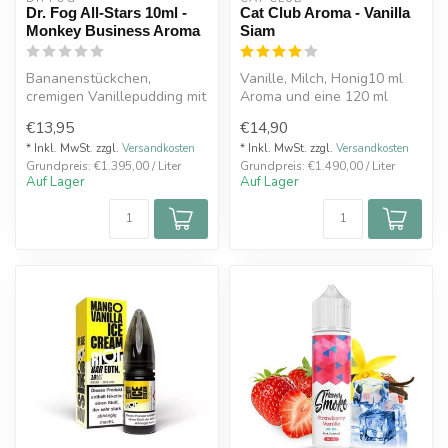
Dr. Fog All-Stars 10ml -
Cat Club Aroma - Vanilla
Monkey Business Aroma
Siam
Bananenstückchen,
Vanille, Milch, Honig10 ml
cremigen Vanillepudding mit
Aroma und eine 120 ml
Zimt 60ml Flasche gefüllt
Leerflasche
€13,95
€14,90
mit 10ml...
Dosierempfehlung: ...
* Inkl. MwSt. zzgl.
Versandkosten
* Inkl. MwSt. zzgl.
Versandkosten
Grundpreis: €1.395,00 / Liter
Grundpreis: €1.490,00 / Liter
Auf Lager
Auf Lager