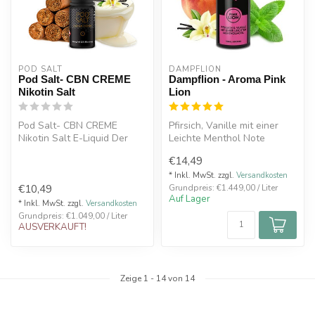
POD SALT
DAMPFLION
Pod Salt- CBN CREME
Dampflion - Aroma Pink
Nikotin Salt
Lion
Pod Salt- CBN CREME
Pfirsich, Vanille mit einer
Nikotin Salt E-Liquid Der
Leichte Menthol Note
Flavour handgerollter
€14,49
Zigarren
Made in Germany
mi...
* Inkl. MwSt. zzgl.
Versandkosten
€10,49
Grundpreis: €1.449,00 / Liter
Auf Lager
* Inkl. MwSt. zzgl.
Versandkosten
Grundpreis: €1.049,00 / Liter
AUSVERKAUFT!
Zeige
1
-
14
von 14