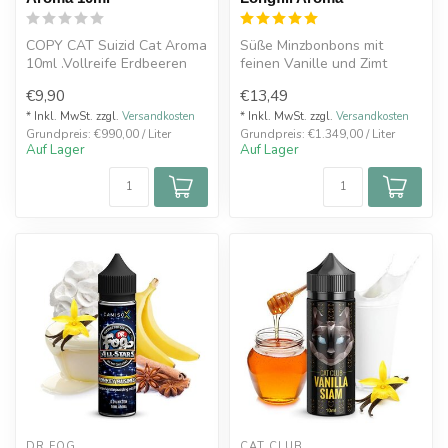
COPY CAT Suizid Cat Aroma
Süße Minzbonbons mit
10ml .Vollreife Erdbeeren
feinen Vanille und Zimt
treffen auf cremigen
Noten. Abgerundet mit
€9,90
€13,49
Vanille...
einem erfrisc...
* Inkl. MwSt. zzgl.
Versandkosten
* Inkl. MwSt. zzgl.
Versandkosten
Grundpreis: €990,00 / Liter
Grundpreis: €1.349,00 / Liter
Auf Lager
Auf Lager
DR FOG
CAT CLUB