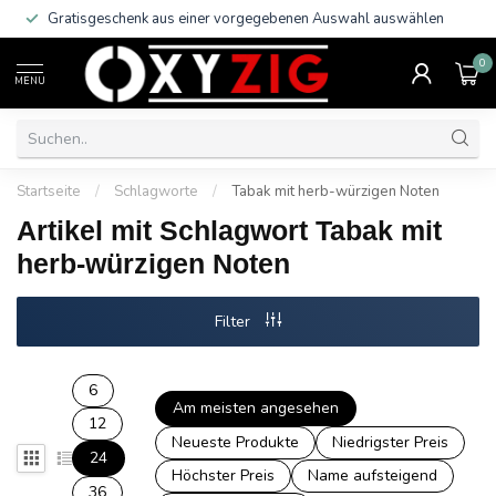
Gratisgeschenk aus einer vorgegebenen Auswahl auswählen
0
MENU
Startseite
/
Schlagworte
/
Tabak mit herb-würzigen Noten
Artikel mit Schlagwort Tabak mit
herb-würzigen Noten
Filter
6
Am meisten angesehen
12
Neueste Produkte
Niedrigster Preis
24
Höchster Preis
Name aufsteigend
36