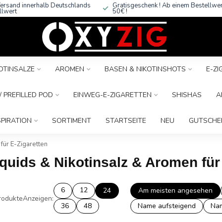
ersand innerhalb Deutschlands
Gratisgeschenk ! Ab einem Bestellwe
llwert
50€ !
OTINSALZE
AROMEN
BASEN & NIKOTINSHOTS
E-Z
 PREFILLED POD
EINWEG-E-ZIGARETTEN
SHISHAS
A
SPIRATION
SORTIMENT
STARTSEITE
NEU
GUTSCHE
für E-Zigaretten
iquids & Nikotinsalz & Aromen für
6
12
24
Am meisten angesehen
rodukte
Anzeigen:
36
48
Name aufsteigend
Nam