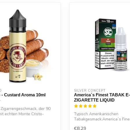
O
SILVER CONCEPT
 - Custard Aroma 10ml
America´s Finest TABAK E-
ZIGARETTE LIQUID
r Zigarrengeschmack, der 90
it echten Monte Cristo-
Typisch Amerikanischen
Tabakgesmack.America´s Fin
E-ZIGARETTE LIQUID
€8,29