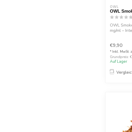
OWL
OWL Smoke
OWL Smoke 
mg/ml – Int
anspruchs...
€9,90
* Inkl. MwSt. 
Grundpreis: €
Auf Lager
Verglei