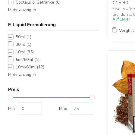
Coctails & Getränke
(6)
€15,90
Mehr anzeigen
* Inkl. MwSt. 
Grundpreis: €1
Auf Lager
E-Liquid Formulierung
Verglei
50ml
(1)
30ml
(1)
10ml
(35)
5ml/60ml
(1)
10ml/60ml
(12)
Mehr anzeigen
Preis
Min
Max