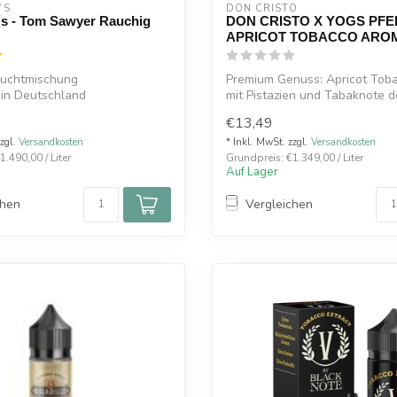
`S
DON CRISTO
´s - Tom Sawyer Rauchig
DON CRISTO X YOGS PFE
APRICOT TOBACCO ARO
ruchtmischung
Premium Genuss: Apricot Tob
 in Deutschland
mit Pistazien und Tabaknote 
DON C...
€13,49
zzgl.
Versandkosten
* Inkl. MwSt. zzgl.
Versandkosten
.490,00 / Liter
Grundpreis: €1.349,00 / Liter
Auf Lager
chen
Vergleichen