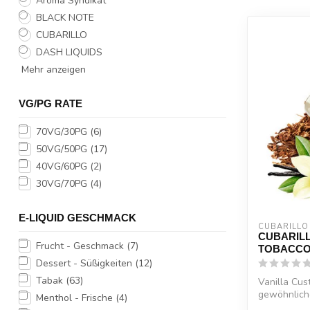
Aroma Syndikat
BLACK NOTE
CUBARILLO
DASH LIQUIDS
Mehr anzeigen
VG/PG RATE
70VG/30PG
(6)
50VG/50PG
(17)
40VG/60PG
(2)
30VG/70PG
(4)
E-LIQUID GESCHMACK
CUBARILLO
CUBARILL
Frucht - Geschmack
(7)
TOBACCO
Dessert - Süßigkeiten
(12)
Tabak
(63)
Vanilla Cust
gewöhnlich
Menthol - Frische
(4)
G...