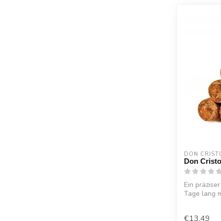
DON CRIST
Don Cristo
Ein präzise
Tage lang m
Zigarre...
€13,49