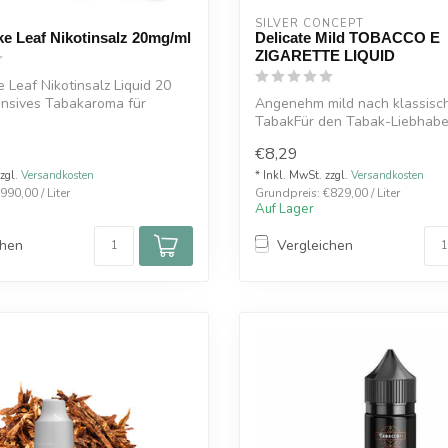
SILVER CONCEPT
 Leaf Nikotinsalz 20mg/ml
Delicate Mild TOBACCO E
ZIGARETTE LIQUID
Leaf Nikotinsalz Liquid 20
ensives Tabakaroma für
Angenehm mild nach klassis
TabakFür den Tabak-Liebhabe
50VG/50PG
€8,29
zzgl.
Versandkosten
* Inkl. MwSt. zzgl.
Versandkosten
990,00 / Liter
Grundpreis: €829,00 / Liter
Auf Lager
chen
Vergleichen