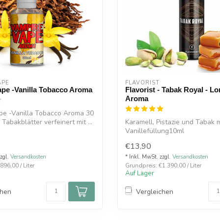
APE
FLAVORIST
ape -Vanilla Tobacco Aroma
Flavorist - Tabak Royal - Lon
Aroma
pe -Vanilla Tobacco Aroma 30
Tabakblätter verfeinert mit ...
Karamell, Pistazie und Tabak 
Vanillefüllung10ml
60ml Chubby Flasch...
€13,90
zzgl.
Versandkosten
* Inkl. MwSt. zzgl.
Versandkosten
896,00 / Liter
Grundpreis: €1.390,00 / Liter
Auf Lager
chen
Vergleichen