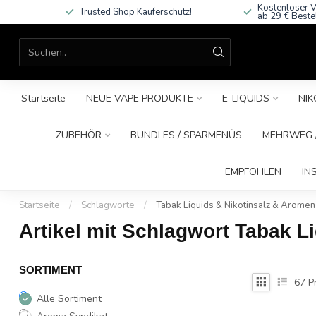
Kostenloser V
Trusted Shop Käuferschutz!
ab 29 € Beste
Startseite
NEUE VAPE PRODUKTE
E-LIQUIDS
NIK
ZUBEHÖR
BUNDLES / SPARMENÜS
MEHRWEG /
EMPFOHLEN
IN
Startseite
/
Schlagworte
/
Tabak Liquids & Nikotinsalz & Aromen 
Artikel mit Schlagwort Tabak L
SORTIMENT
67
P
Alle Sortiment