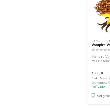
VAMPIRE V
Vampire V
Vampire Va
ml Erlesene 
€21,90
* Inkl. MwSt. 
Grundpreis: €
Auf Lager
Verglei