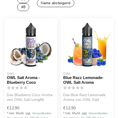
Name absteigend
48
OWL
OWL
OWL Salt Aroma -
Blue Razz Lemonade-
Blueberry Coco
OWL Salt Aroma
Das Blueberry Coco Aroma
Das Blue Razz Lemonade
von OWL Salt Longfill
Aroma von OWL Salt
vereint die saftige Süße
Longfill vereint den süß-
€12,90
€12,90
reifer B...
sauren Geschm...
* Inkl. MwSt. zzgl.
Versandkosten
* Inkl. MwSt. zzgl.
Versandkosten