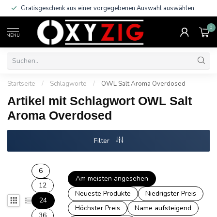
Gratisgeschenk aus einer vorgegebenen Auswahl auswählen
0
MENU
Startseite
/
Schlagworte
/
OWL Salt Aroma Overdosed
Artikel mit Schlagwort OWL Salt
Aroma Overdosed
Filter
6
Am meisten angesehen
12
Neueste Produkte
Niedrigster Preis
24
Höchster Preis
Name aufsteigend
36