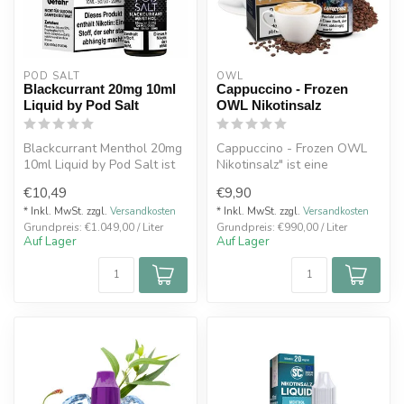
POD SALT
OWL
Blackcurrant 20mg 10ml
Cappuccino - Frozen
Liquid by Pod Salt
OWL Nikotinsalz
Blackcurrant Menthol 20mg
Cappuccino - Frozen OWL
10ml Liquid by Pod Salt ist
Nikotinsalz" ist eine
vollreife fruchtig-leicht ...
köstliche Kreation, die die
€10,49
€9,90
aromat...
* Inkl. MwSt. zzgl.
Versandkosten
* Inkl. MwSt. zzgl.
Versandkosten
Grundpreis: €1.049,00 / Liter
Grundpreis: €990,00 / Liter
Auf Lager
Auf Lager