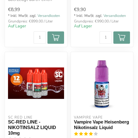
erhöhten Aromenanteil,
anspruchs...
€8,99
€9,90
wodurch d...
* Inkl. MwSt. zzgl.
Versandkosten
* Inkl. MwSt. zzgl.
Versandkosten
Grundpreis: €899,00 / Liter
Grundpreis: €990,00 / Liter
Auf Lager
Auf Lager
SC RED LINE
VAMPIRE VAPE
SC-RED LINE -
Vampire Vape Heisenberg
NIKOTINSALZ LIQUID
Nikotinsalz Liquid
10mg