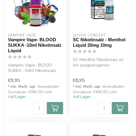
VAMPIRE VAPE
SILVER CONCEPT
Vampire Vape- BLOOD
SC Nikotinsalz - Menthol
SUKKA -10ml Nikotinsalz
Liquid 20mg 10mg
Liquid
SC Menthol Nikotinsalz ist
Vampire Vape- BLOOD
ein ausgewogenes
SUKKA -10ml Nikotinsalz
Dampferlebnis für alle
Liquid Süße Kirschen und
Freunde den k...
€9,95
€8,95
Beeren tre...
* Inkl. MwSt. zzgl.
Versandkosten
* Inkl. MwSt. zzgl.
Versandkosten
Grundpreis: €995,00 / Liter
Grundpreis: €895,00 / Liter
Auf Lager
Auf Lager