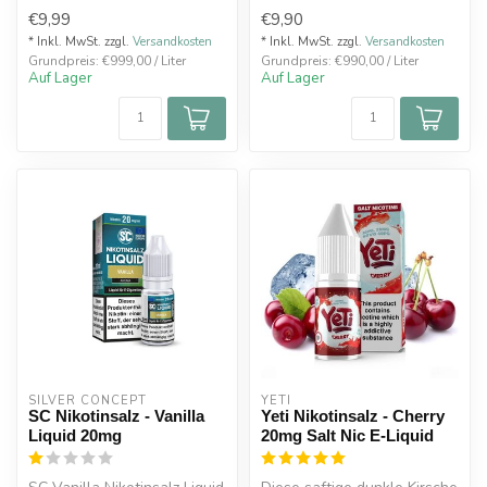
50% PG
€9,99
€9,90
10ml Nikotinsalz Liquid
Inhaltstoffe:
* Inkl. MwSt. zzgl.
Versandkosten
* Inkl. MwSt. zzgl.
Versandkosten
Grundpreis: €999,00 / Liter
Grundpreis: €990,00 / Liter
Propylenglykol...
Auf Lager
Auf Lager
SILVER CONCEPT
YETI
SC Nikotinsalz - Vanilla
Yeti Nikotinsalz - Cherry
Liquid 20mg
20mg Salt Nic E-Liquid