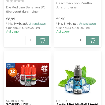
Geschmack von Menthol,
Die Red Line Serie von SC
Anis und einer
überzeugt durch einen
Beerenmischung.10ml
erhöhten Aromenanteil,
Stärken 10mg/ml und 2...
€8,99
€9,90
wodurch d...
* Inkl. MwSt. zzgl.
Versandkosten
* Inkl. MwSt. zzgl.
Versandkosten
Grundpreis: €899,00 / Liter
Grundpreis: €990,00 / Liter
Auf Lager
Auf Lager
SC RED LINE
BIG BOTTLE
SC-RED LINE -
Arctic Mint NicSalt Liquid