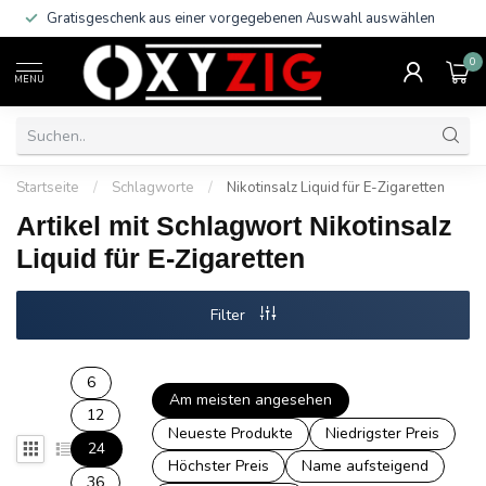
Gratisgeschenk aus einer vorgegebenen Auswahl auswählen
0
MENU
Startseite
/
Schlagworte
/
Nikotinsalz Liquid für E-Zigaretten
Artikel mit Schlagwort Nikotinsalz
Liquid für E-Zigaretten
Filter
6
Am meisten angesehen
12
Neueste Produkte
Niedrigster Preis
24
Höchster Preis
Name aufsteigend
36