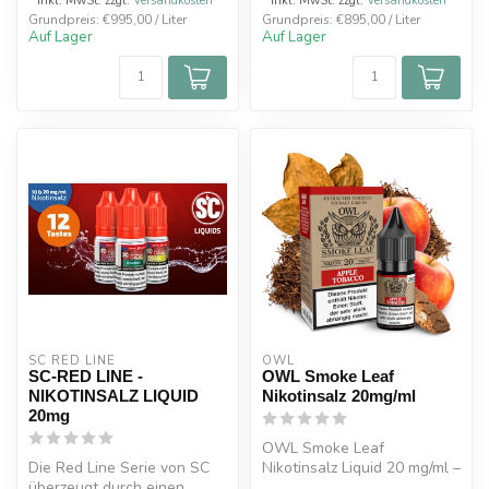
* Inkl. MwSt. zzgl.
Versandkosten
* Inkl. MwSt. zzgl.
Versandkosten
Grundpreis: €995,00 / Liter
Grundpreis: €895,00 / Liter
Auf Lager
Auf Lager
SC RED LINE
OWL
SC-RED LINE -
OWL Smoke Leaf
NIKOTINSALZ LIQUID
Nikotinsalz 20mg/ml
20mg
OWL Smoke Leaf
Die Red Line Serie von SC
Nikotinsalz Liquid 20 mg/ml –
überzeugt durch einen
Intensives Tabakaroma für