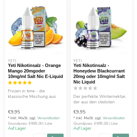
YETI
YETI
Yeti Nikotinsalz - Orange
Yeti Nikotinsalz -
Mango 20mgoder
Honeydew Blackcurrant
10mg/ml Salt Nic E-Liquid
20mg oder 10mg/ml Salt
Nic Liquid
Frozen in time - die
klassische Mischung aus
Der perfekte Winternektar,
Orange und Mango des Yeti
der aus den steilsten
sorgt für...
Eiskappen gefressen und
€9,95
€9,95
dann mi...
* Inkl. MwSt. zzgl.
Versandkosten
* Inkl. MwSt. zzgl.
Versandkosten
Grundpreis: €995,00 / Liter
Grundpreis: €995,00 / Liter
Auf Lager
Auf Lager