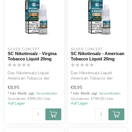
SILVER CONCEPT
SILVER CONCEPT
SC Nikotinsalz - Virgina
SC Nikotinsalz - American
Tobacco Liquid 20mg
Tobacco Liquid 20mg
Das Nikotinsalz Liquid
Das Nikotinsalz Liquid
American Tobacco der
American Tobacco der
Marke SC zeichnet sich
Marke SC zeichnet sich
€8,95
€8,95
durch eine Ni...
durch eine Ni...
* Inkl. MwSt. zzgl.
Versandkosten
* Inkl. MwSt. zzgl.
Versandkosten
Grundpreis: €895,00 / Liter
Grundpreis: €799,00 / Liter
Auf Lager
Auf Lager