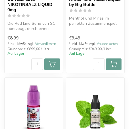
NIKOTINSALZ LIQUID
by Big Bottle
0mg
Menthol und Minze im
Die Red Line Serie von SC
perfekten Zusammenspiel.
überzeugt durch einen
erhöhten Aromenanteil,
€8,99
€9,49
wodurch d...
Nikotin: 10 / 20mg
* Inkl. MwSt. zzgl.
Versandkosten
* Inkl. MwSt. zzgl.
Versandkosten
Grundpreis: €899,00 / Liter
Grundpreis: €949,00 / Liter
Auf Lager
Auf Lager
Mis...