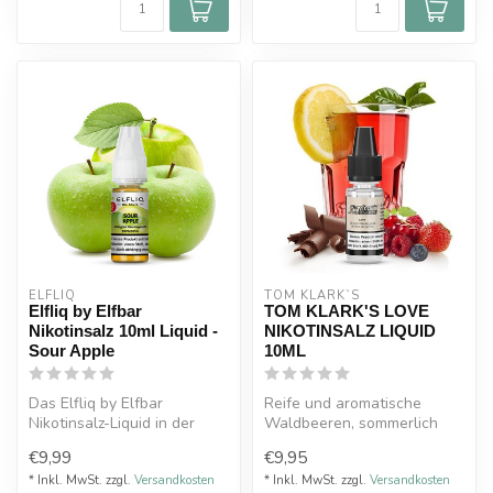
ELFLIQ
TOM KLARK`S
Elfliq by Elfbar
TOM KLARK'S LOVE
Nikotinsalz 10ml Liquid -
NIKOTINSALZ LIQUID
Sour Apple
10ML
Das Elfliq by Elfbar
Reife und aromatische
Nikotinsalz-Liquid in der
Waldbeeren, sommerlich
Geschmacksrichtung "Sour
süße Erdbeeren und saftige
€9,99
€9,95
Apple" b...
Weintrau...
* Inkl. MwSt. zzgl.
Versandkosten
* Inkl. MwSt. zzgl.
Versandkosten