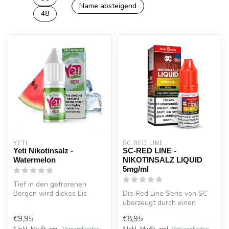
Name absteigend
48
YETI
SC RED LINE
Yeti Nikotinsalz -
SC-RED LINE -
Watermelon
NIKOTINSALZ LIQUID
5mg/ml
Tief in den gefrorenen
Bergen wird dickes Eis
Die Red Line Serie von SC
gemeißelt, um diesen
überzeugt durch einen
köstlichen Wa...
erhöhten Aromenanteil,
€9,95
€8,95
wodurch d...