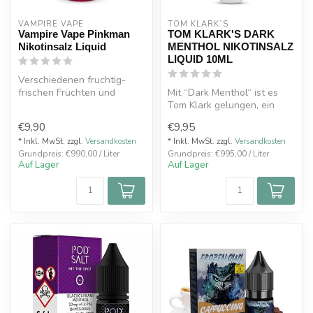
VAMPIRE VAPE
TOM KLARK`S
Vampire Vape Pinkman
TOM KLARK'S DARK
Nikotinsalz Liquid
MENTHOL NIKOTINSALZ
LIQUID 10ML
Verschiedenen fruchtig-
frischen Früchten und
Mit “Dark Menthol“ ist es
BeerenNikotinsalz Liquid
Tom Klark gelungen, ein
10ml
hochwertiges Nikotinsalz-
€9,90
€9,95
Stä...
Liqui...
* Inkl. MwSt. zzgl.
Versandkosten
* Inkl. MwSt. zzgl.
Versandkosten
Grundpreis: €990,00 / Liter
Grundpreis: €995,00 / Liter
Auf Lager
Auf Lager