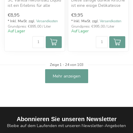
SC Vanilla Nikotinsalz Liquid
Diese saftige dunkle Kirsche
ist ein Erlebnis für alle
ist eine eisige Delikatesse
Dampfer die eine kräftig...
aus den Schneelandschaf...
€8,95
€9,95
* Inkl. MwSt. zzgl.
Versandkosten
* Inkl. MwSt. zzgl.
Versandkosten
Grundpreis: €895,00 / Liter
Grundpreis: €995,00 / Liter
Auf Lager
Auf Lager
Zeige
1
-
24
von 103
Mehr anzeigen
Abonnieren Sie unseren Newsletter
Bleibe auf dem Laufenden mit unseren Newsletter-Angeboten