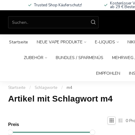
Kostenloser V
Trusted Shop Käuferschutz!
ab 29 € Beste
Startseite
NEUE VAPE PRODUKTE
E-LIQUIDS
NIK
ZUBEHÖR
BUNDLES / SPARMENÜS
MEHRWEG /
EMPFOHLEN
IN
Startseite
/
Schlagworte
/
m4
Artikel mit Schlagwort m4
0
Pro
Preis