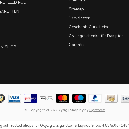
Über uns
REFILLED POD
Sitemap
IGARETTEN
Newsletter
Geschenk-Gutscheine
Gratisgeschenke für Dampfer
Garantie
IM SHOP
© Copyright 2026 Oxyzig
|
Shop by
by
Lightport
g auf
Trusted Shops
für Oxyzig E-Zigaretten & Liquids Shop: 4.88/5.00 (145