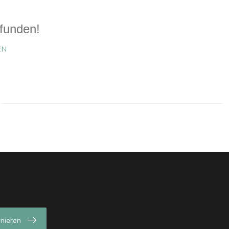
funden!
EN
nieren