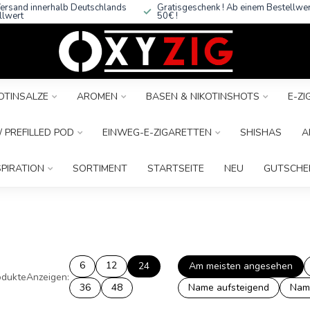
ersand innerhalb Deutschlands
Gratisgeschenk ! Ab einem Bestellwe
llwert
50€ !
OTINSALZE
AROMEN
BASEN & NIKOTINSHOTS
E-Z
 PREFILLED POD
EINWEG-E-ZIGARETTEN
SHISHAS
A
SPIRATION
SORTIMENT
STARTSEITE
NEU
GUTSCHE
6
12
24
Am meisten angesehen
dukte
Anzeigen:
36
48
Name aufsteigend
Nam