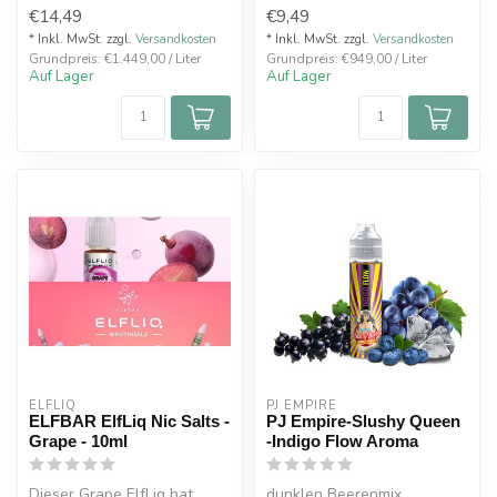
Chubby V3 Flasche
Fruchtfusion der beliebten ...
€14,49
€9,49
Flasche bis Oberk...
* Inkl. MwSt. zzgl.
Versandkosten
* Inkl. MwSt. zzgl.
Versandkosten
Grundpreis: €1.449,00 / Liter
Grundpreis: €949,00 / Liter
Auf Lager
Auf Lager
ELFLIQ
PJ EMPIRE
ELFBAR ElfLiq Nic Salts -
PJ Empire-Slushy Queen
Grape - 10ml
-Indigo Flow Aroma
Dieser Grape ElfLiq hat
dunklen Beerenmix