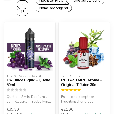
Höchster Preis
Name aufsteigend
36
Name absteigend
48
187 STRASSENBANDE
T- JUICE (UK)
187 Juice Liquid - Quelle
RED ASTAIRE Aroma -
50ml
Original T-Juice 30ml
Quelle – SA4s Debüt mit
Es ist eine komplexe
dem Klassiker Traube Minze,
Fruchtmischung aus
inspiriert vom Erfolg des
verschiedensten Noten, die
€39,90
€21,90
Za...
perfekt zu ei...