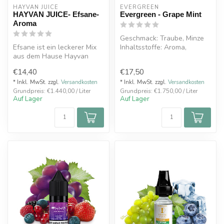
HAYVAN JUICE
EVERGREEN
HAYVAN JUICE- Efsane-
Evergreen - Grape Mint
Aroma
Geschmack: Traube, Minze
Efsane ist ein leckerer Mix
Inhaltsstoffe: Aroma,
aus dem Hause Hayvan
Propylenglycol
Juice. Aromatische und
Inhalt: 8ml Aroma...
€14,40
€17,50
leicht ...
* Inkl. MwSt. zzgl.
Versandkosten
* Inkl. MwSt. zzgl.
Versandkosten
Grundpreis: €1.440,00 / Liter
Grundpreis: €1.750,00 / Liter
Auf Lager
Auf Lager