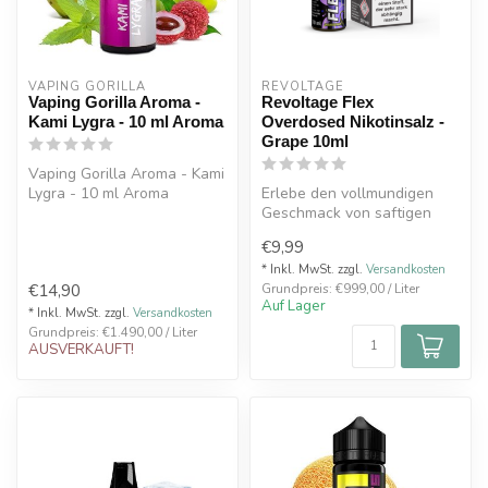
VAPING GORILLA 
REVOLTAGE
Vaping Gorilla Aroma -
Revoltage Flex
Kami Lygra - 10 ml Aroma
Overdosed Nikotinsalz -
Grape 10ml
Vaping Gorilla Aroma - Kami
Lygra - 10 ml Aroma
Erlebe den vollmundigen
Fruchtgummimischung
Geschmack von saftigen
Trauben mit dem Revoltage
€9,99
Flex Ov...
* Inkl. MwSt. zzgl.
Versandkosten
€14,90
Grundpreis: €999,00 / Liter
Auf Lager
* Inkl. MwSt. zzgl.
Versandkosten
Grundpreis: €1.490,00 / Liter
AUSVERKAUFT!