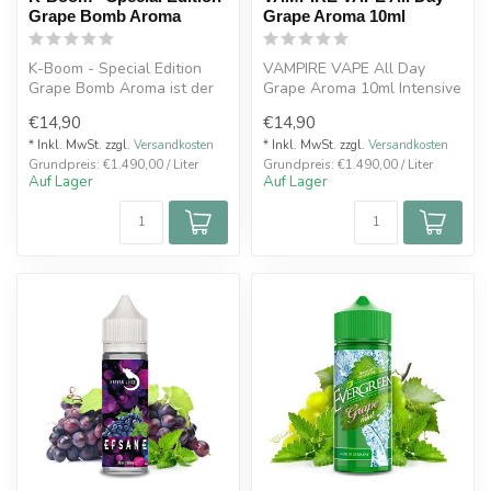
Grape Bomb Aroma
Grape Aroma 10ml
K-Boom - Special Edition
VAMPIRE VAPE All Day
Grape Bomb Aroma ist der
Grape Aroma 10ml Intensive
herrliche Geschmack von
Trauben treffen auf
€14,90
€14,90
handve...
erfrischende...
* Inkl. MwSt. zzgl.
Versandkosten
* Inkl. MwSt. zzgl.
Versandkosten
Grundpreis: €1.490,00 / Liter
Grundpreis: €1.490,00 / Liter
Auf Lager
Auf Lager