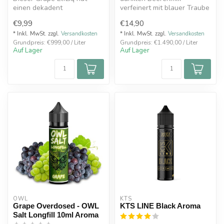
einen dekadent
verfeinert mit blauer Traube
entwickelten
€9,99
€14,90
Traubengeschmack mit
einem s...
* Inkl. MwSt. zzgl.
Versandkosten
* Inkl. MwSt. zzgl.
Versandkosten
Grundpreis: €999,00 / Liter
Grundpreis: €1.490,00 / Liter
Auf Lager
Auf Lager
OWL
KTS
Grape Overdosed - OWL
KTS LINE Black Aroma
Salt Longfill 10ml Aroma