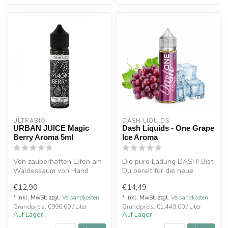
ULTRABIO
DASH LIQUIDS
URBAN JUICE Magic
Dash Liquids - One Grape
Berry Aroma 5ml
Ice Aroma
Von zauberhaften Elfen am
Die pure Ladung DASH! Bist
Waldessaum von Hand
Du bereit für die neue
gesammelte Beeren wurden
Aromenreihe "ONE"?
€12,90
€14,49
für magis...
Passend zum...
* Inkl. MwSt. zzgl.
Versandkosten
* Inkl. MwSt. zzgl.
Versandkosten
Grundpreis: €990,00 / Liter
Grundpreis: €1.449,00 / Liter
Auf Lager
Auf Lager