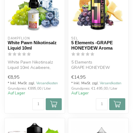
DAMPFLION
5EL
White Pawn Nikotinsalz
5 Elements -GRAPE
Liquid 10ml
HONEYDEW Aroma
White Pawn Nikotinsalz
5 Elements
Liquid 10ml Acaibeere,
GRAPE HONEYDEW
Traube, Koolada.
€8,95
€14,95
10ml Aroma in einer 120ml
Flasche
* Inkl. MwSt. zzgl.
Versandkosten
* Inkl. MwSt. zzgl.
Versandkosten
Grundpreis: €895,00 / Liter
Grundpreis: €1.495,00 / Liter
Fruchtig-süßer...
Auf Lager
Auf Lager