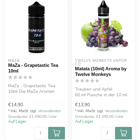
MAZA
TWELVE MONKEYS VAPOR 
CO.
MaZa - Grapetastic Tea
Matata (10ml) Aroma by
10ml
Twelve Monkeys
MaZa - Grapetastic Tea
Trauben und Apfel
10ml Die MaZa Aromen
60 ml Flasche in der 10 ml
Serie ist angekommen. Mit
E-Liquid
Grapetast...
€14,90
€13,90
Made in Canada
* Inkl. MwSt. zzgl.
Versandkosten
* Inkl. MwSt. zzgl.
Versandkosten
Grundpreis: €1.490,00 / Liter
Grundpreis: €1.390,00 / Liter
Auf Lager
Auf Lager