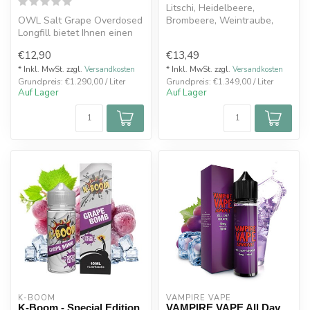
Litschi, Heidelbeere,
OWL Salt Grape Overdosed
Brombeere, Weintraube,
Longfill bietet Ihnen einen
KühleFrisch & Fruchtig
authentischen und saftigen
10ml in ein...
€12,90
€13,49
...
* Inkl. MwSt. zzgl.
Versandkosten
* Inkl. MwSt. zzgl.
Versandkosten
Grundpreis: €1.290,00 / Liter
Grundpreis: €1.349,00 / Liter
Auf Lager
Auf Lager
K-BOOM
VAMPIRE VAPE
K-Boom - Special Edition
VAMPIRE VAPE All Day