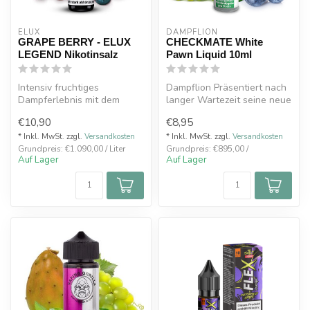
ELUX
DAMPFLION
GRAPE BERRY - ELUX
CHECKMATE White
LEGEND Nikotinsalz
Pawn Liquid 10ml
Intensiv fruchtiges
Dampflion Präsentiert nach
Dampferlebnis mit dem
langer Wartezeit seine neue
Nikotinsalz-Liquid von Elux,
Liquids..
€10,90
€8,95
das die A...
WHITE PAWN ...
* Inkl. MwSt. zzgl.
Versandkosten
* Inkl. MwSt. zzgl.
Versandkosten
Grundpreis: €1.090,00 / Liter
Grundpreis: €895,00 /
Auf Lager
Auf Lager