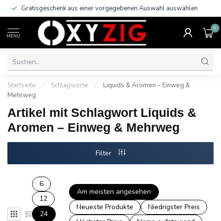
Gratisgeschenk aus einer vorgegebenen Auswahl auswählen
0
MENU
Startseite
/
Schlagworte
/
Liquids & Aromen – Einweg &
Mehrweg
Artikel mit Schlagwort Liquids &
Aromen – Einweg & Mehrweg
Filter
6
Am meisten angesehen
12
Neueste Produkte
Niedrigster Preis
24