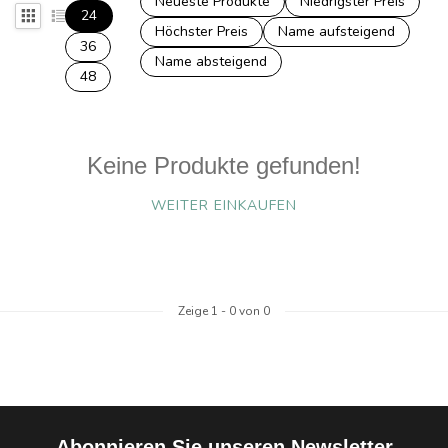
Neueste Produkte
Niedrigster Preis
24
Höchster Preis
Name aufsteigend
36
Name absteigend
48
Keine Produkte gefunden!
WEITER EINKAUFEN
Zeige
1
-
0
von 0
Abonnieren Sie unseren Newsletter