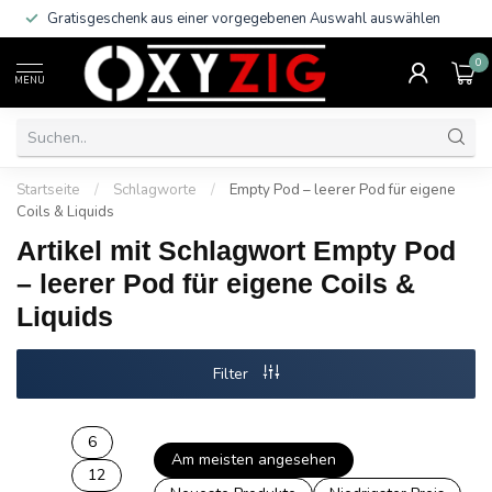
Gratisgeschenk aus einer vorgegebenen Auswahl auswählen
0
MENU
Startseite
/
Schlagworte
/
Empty Pod – leerer Pod für eigene
Coils & Liquids
Artikel mit Schlagwort Empty Pod
– leerer Pod für eigene Coils &
Liquids
Filter
6
Am meisten angesehen
12