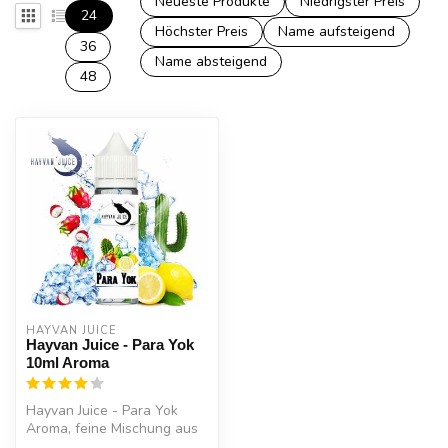
Neueste Produkte
Niedrigster Preis
24
Höchster Preis
Name aufsteigend
36
Name absteigend
48
HAYVAN JUICE
Hayvan Juice - Para Yok
10ml Aroma
Hayvan Juice - Para Yok
Aroma, feine Mischung aus
fruchtiger Zitrone, feinem