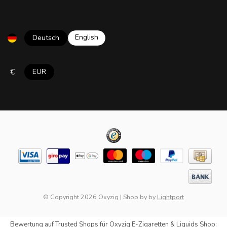
English
Deutsch
€
EUR
© Copyright 2026 Oxyzig
|
Shop by
by
Lightport
Bewertung auf
Trusted Shops
für Oxyzig E-Zigaretten & Liquids Shop: