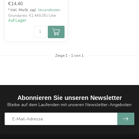
€14,40
Kak...
* Inkl. MwSt. zzgl.
Versandkosten
Grundpreis: €1.440,00 / Liter
Auf Lager
Zeige
1
-
1
von 1
Abonnieren Sie unseren Newsletter
Bleibe auf dem Laufenden mit unseren Newsletter-Angeboten