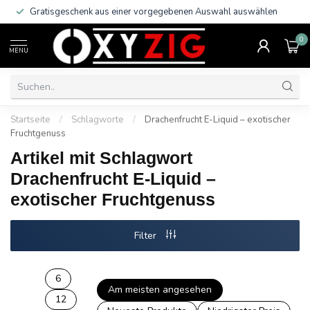
Gratisgeschenk aus einer vorgegebenen Auswahl auswählen
0
MENU
Startseite
/
Schlagworte
/
Drachenfrucht E-Liquid – exotischer
Fruchtgenuss
Artikel mit Schlagwort
Drachenfrucht E-Liquid –
exotischer Fruchtgenuss
Filter
6
Am meisten angesehen
12