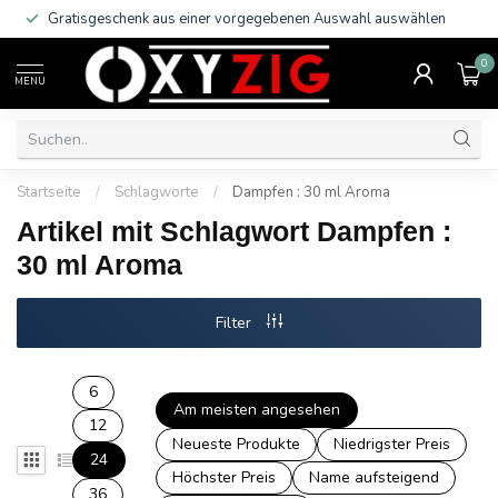
Gratisgeschenk aus einer vorgegebenen Auswahl auswählen
0
MENU
Startseite
/
Schlagworte
/
Dampfen : 30 ml Aroma
Artikel mit Schlagwort Dampfen :
30 ml Aroma
Filter
6
Am meisten angesehen
12
Neueste Produkte
Niedrigster Preis
24
Höchster Preis
Name aufsteigend
36