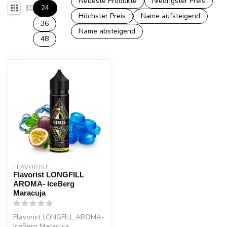
Neueste Produkte
Niedrigster Preis
24
Höchster Preis
Name aufsteigend
36
Name absteigend
48
FLAVORIST
Flavorist LONGFILL
AROMA- IceBerg
Maracuja
Flavorist LONGFILL AROMA-
IceBerg Maracuja