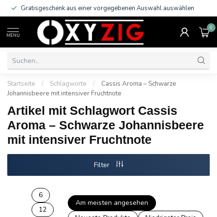
Gratisgeschenk aus einer vorgegebenen Auswahl auswählen
0
MENU
Startseite
/
Schlagworte
/
Cassis Aroma – Schwarze
Johannisbeere mit intensiver Fruchtnote
Artikel mit Schlagwort Cassis
Aroma – Schwarze Johannisbeere
mit intensiver Fruchtnote
Filter
6
Am meisten angesehen
12