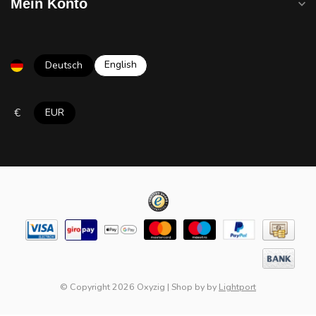
Mein Konto
English
Deutsch
€
EUR
© Copyright 2026 Oxyzig
|
Shop by
by
Lightport