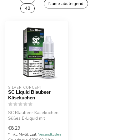
Name absteigend
48
SILVER CONCEPT
SC Liquid Blaubeer
Käsekuchen
SC Blaubeer Käsekuchen:
Süßes E-Liquid mit
fruchtiger Blaubeere &
€8,29
cremigem Käsek...
* Inkl. MwSt. zzgl.
Versandkosten