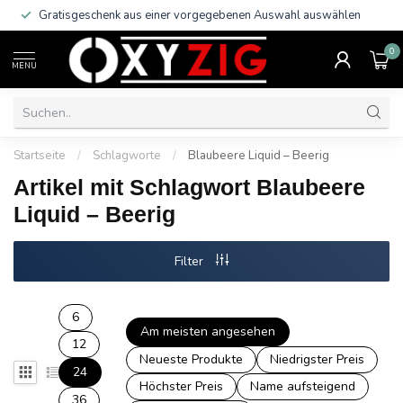
Gratisgeschenk aus einer vorgegebenen Auswahl auswählen
0
MENU
Startseite
/
Schlagworte
/
Blaubeere Liquid – Beerig
Artikel mit Schlagwort Blaubeere
Liquid – Beerig
Filter
6
Am meisten angesehen
12
Neueste Produkte
Niedrigster Preis
24
Höchster Preis
Name aufsteigend
36