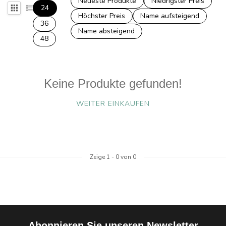
Neueste Produkte
Niedrigster Preis
24
Höchster Preis
Name aufsteigend
36
Name absteigend
48
Keine Produkte gefunden!
WEITER EINKAUFEN
Zeige
1
-
0
von 0
Abonnieren Sie unseren Newsletter