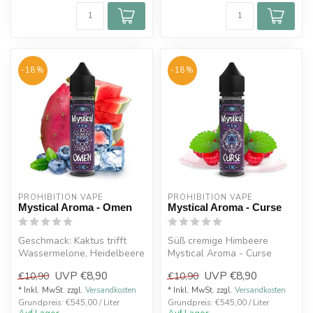
-18%
-18%
PROHIBITION VAPE
PROHIBITION VAPE
Mystical Aroma - Omen
Mystical Aroma - Curse
Geschmack: Kaktus trifft
Süß cremige Himbeere
Wassermelone, Heidelbeere
Mystical Aroma - Curse
mit leichter Frische
UVP
€8,90
UVP
€8,90
€10,90
€10,90
Aroma...
* Inkl. MwSt. zzgl.
Versandkosten
* Inkl. MwSt. zzgl.
Versandkosten
Grundpreis: €545,00 / Liter
Grundpreis: €545,00 / Liter