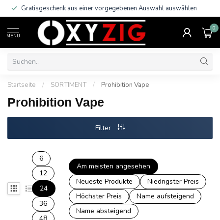
Gratisgeschenk aus einer vorgegebenen Auswahl auswählen
0
MENU
Startseite
/
SORTIMENT
/
Prohibition Vape
Prohibition Vape
Filter
6
Am meisten angesehen
12
Neueste Produkte
Niedrigster Preis
24
Höchster Preis
Name aufsteigend
36
Name absteigend
48