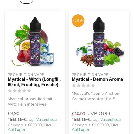
-18%
PROHIBITION VAPE
PROHIBITION VAPE
Mystical - Witch (Longfill,
Mystical - Demon Aroma
60 ml, Fruchtig, Frische)
Mystical's "Demon" ist ein
Mystical präsentiert mit
Aromakonzentrat für E-
Witch ein intensives
Liquids, das eine Mischung
Shake’n Vape Aroma für
aus ...
€8,90
UVP
€8,90
€10,90
alle Dampfe...
* Inkl. MwSt. zzgl.
Versandkosten
* Inkl. MwSt. zzgl.
Versandkosten
Grundpreis: €890,00 / Liter
Grundpreis: €1.090,00 / Liter
Auf Lager
Auf Lager