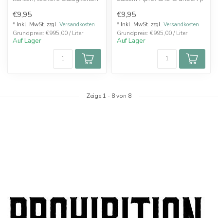
& saftigen blauen
€9,95
€9,95
Himbeeren!
* Inkl. MwSt. zzgl.
Versandkosten
* Inkl. MwSt. zzgl.
Versandkosten
Grundpreis: €995,00 / Liter
Grundpreis: €995,00 / Liter
Auf Lager
Auf Lager
Zeige
1
-
8
von 8