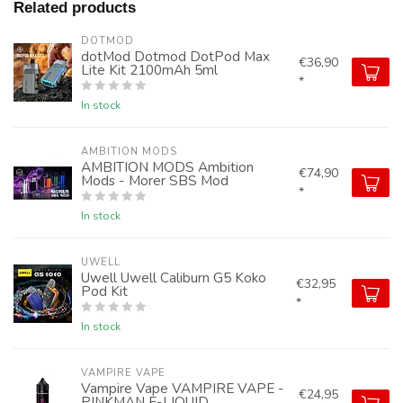
Related products
DOTMOD
dotMod Dotmod DotPod Max
€36,90
Lite Kit 2100mAh 5ml
*
In stock
AMBITION MODS
AMBITION MODS Ambition
€74,90
Mods - Morer SBS Mod
*
In stock
UWELL
Uwell Uwell Caliburn G5 Koko
€32,95
Pod Kit
*
In stock
VAMPIRE VAPE
Vampire Vape VAMPIRE VAPE -
€24,95
PINKMAN E-LIQUID