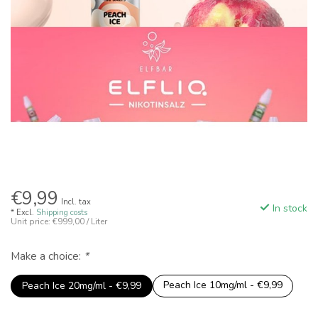
€9,99
Incl. tax
In stock
* Excl.
Shipping costs
Unit price: €999,00 / Liter
Make a choice:
*
Peach Ice 10mg/ml - €9,99
Peach Ice 20mg/ml - €9,99