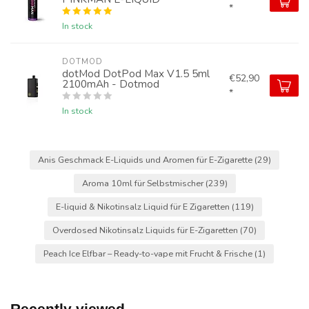
*
In stock
DOTMOD
dotMod DotPod Max V1.5 5ml
€52,90
2100mAh - Dotmod
*
In stock
Anis Geschmack E-Liquids und Aromen für E-Zigarette
(29)
Aroma 10ml für Selbstmischer
(239)
E-liquid & Nikotinsalz Liquid für E Zigaretten
(119)
Overdosed Nikotinsalz Liquids für E-Zigaretten
(70)
Peach Ice Elfbar – Ready-to-vape mit Frucht & Frische
(1)
Recently viewed