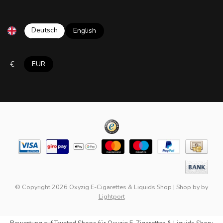
Deutsch
English
€
EUR
© Copyright 2026 Oxyzig E-Cigarettes & Liquids Shop
|
Shop by
by
Lightport