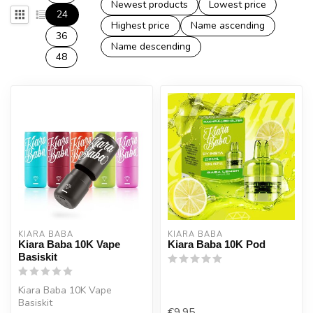
Newest products
Lowest price
24
Highest price
Name ascending
36
Name descending
48
KIARA BABA
KIARA BABA
Kiara Baba 10K Vape
Kiara Baba 10K Pod
Basiskit
Kiara Baba 10K Vape
Basiskit
€9,95