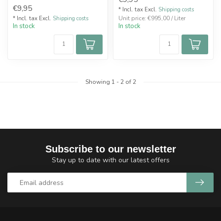
€9,95
* Incl. tax Excl.
Shipping costs
Unit price: €995,00 / Liter
* Incl. tax Excl.
Shipping costs
In stock
In stock
Showing
1
-
2
of 2
Subscribe to our newsletter
Stay up to date with our latest offers