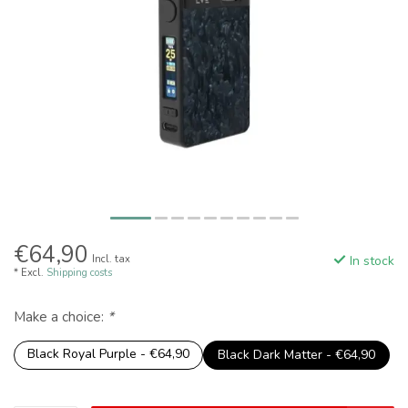
€64,90
Incl. tax
In stock
* Excl.
Shipping costs
Make a choice:
*
Black Royal Purple - €64,90
Black Dark Matter - €64,90