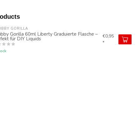
roducts
UBBY GORILLA
bby Gorilla 60ml Liberty Graduierte Flasche –
€0,95
fekt für DIY Liquids
*
tock