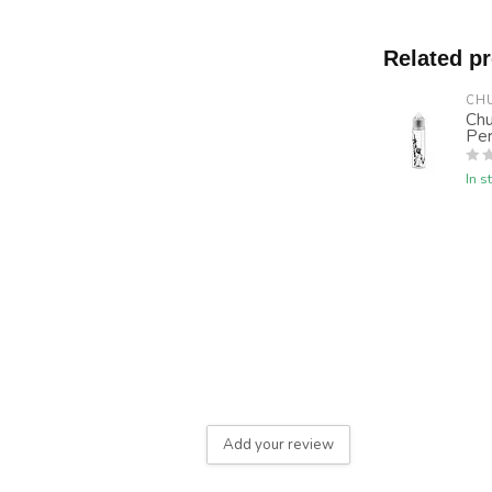
Related p
CH
Chu
Per
In s
Add your review