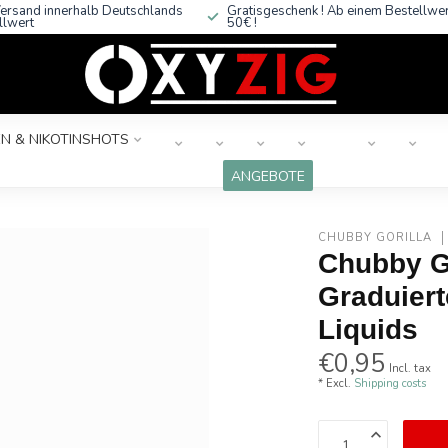
ersand innerhalb Deutschlands
Gratisgeschenk ! Ab einem Bestellwe
llwert
50€ !
N & NIKOTINSHOTS
ANGEBOTE
CHUBBY GORILLA
Chubby Go
Graduiert
Liquids
€0,95
Incl. tax
* Excl.
Shipping costs