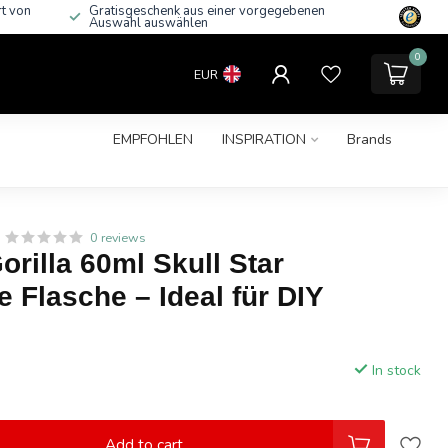
rt von
Gratisgeschenk aus einer vorgegebenen
Auswahl auswählen
0
EUR
EMPFOHLEN
INSPIRATION
Brands
0 reviews
rilla 60ml Skull Star
e Flasche – Ideal für DIY
In stock
Add to cart