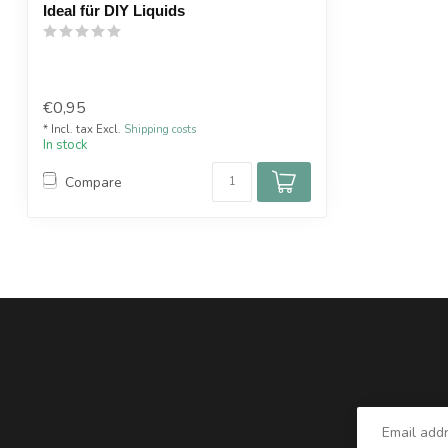
Ideal für DIY Liquids
€0,95
* Incl. tax Excl.
Shipping costs
In stock
Compare