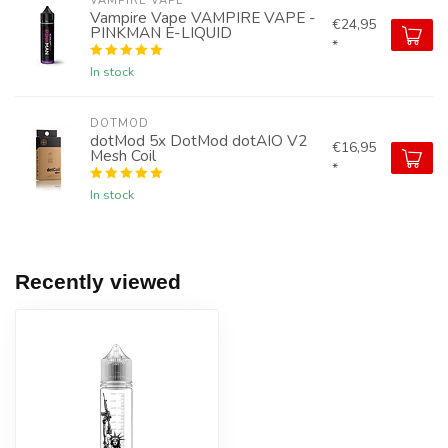
VAMPIRE VAPE
Vampire Vape VAMPIRE VAPE -
€24,95
PINKMAN E-LIQUID
*
In stock
DOTMOD
dotMod 5x DotMod dotAIO V2
€16,95
Mesh Coil
*
In stock
Recently viewed