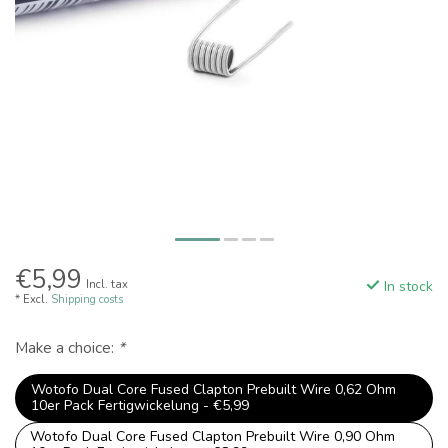
€5,99
Incl. tax
In stock
* Excl.
Shipping costs
Make a choice:
*
Wotofo Dual Core Fused Clapton Prebuilt Wire 0,62 Ohm
10er Pack Fertigwickelung - €5,99
Wotofo Dual Core Fused Clapton Prebuilt Wire 0,90 Ohm