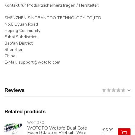
Kontakt für Produktsicherheitsfragen / Hersteller:
SHENZHEN SINOBANGOO TECHNOLOGY CO.,LTD
No.8 Liyuan Road
Heping Community
Fuhai Subdistrict
Bao'an District
Shenzhen
China
E-Mail:
support@wotofo.com
Reviews
Related products
WOTOFO
WOTOFO Wotofo Dual Core
€5,99
Fused Clapton Prebuilt Wire