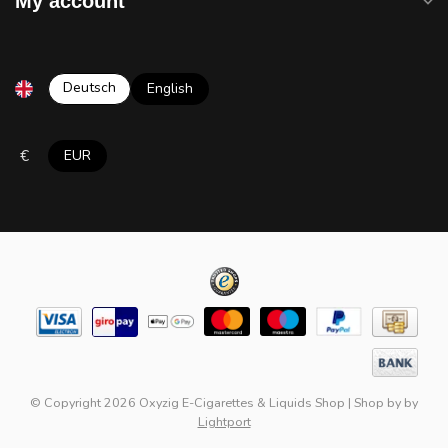
My account
Deutsch
English
€
EUR
© Copyright 2026 Oxyzig E-Cigarettes & Liquids Shop
|
Shop by
by
Lightport