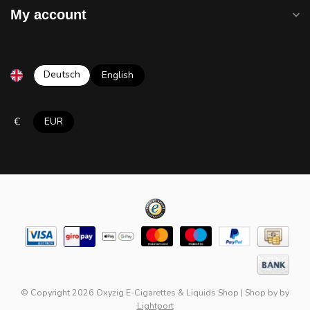
My account
Deutsch
English
€
EUR
© Copyright 2026 Oxyzig E-Cigarettes & Liquids Shop
|
Shop by
by
Lightport