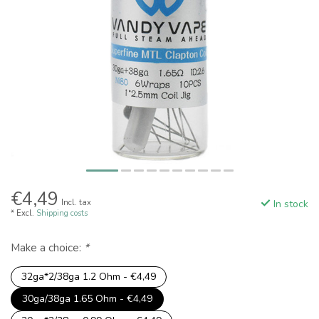
€4,49
Incl. tax
In stock
* Excl.
Shipping costs
Make a choice:
*
32ga*2/38ga 1.2 Ohm - €4,49
30ga/38ga 1.65 Ohm - €4,49