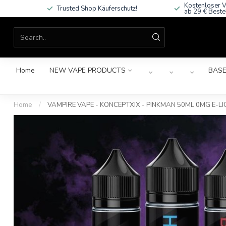
Kostenloser V
Trusted Shop Käuferschutz!
ab 29 € Beste
Home
NEW VAPE PRODUCTS
BASE
Home
/
VAMPIRE VAPE - KONCEPTXIX - PINKMAN 50ML 0MG E-LI