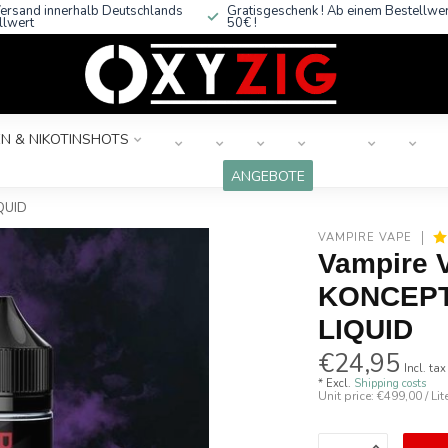
ersand innerhalb Deutschlands
Gratisgeschenk ! Ab einem Bestellwe
llwert
50€ !
N & NIKOTINSHOTS
ANGEBOTE
QUID
VAMPIRE VAPE
Vampire 
KONCEPT
LIQUID
€24,95
Incl. tax
* Excl.
Shipping costs
Unit price: €499,00 / Lit