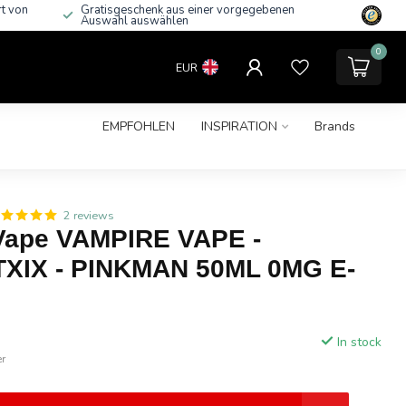
rt von
Gratisgeschenk aus einer vorgegebenen
Auswahl auswählen
0
EUR
EMPFOHLEN
INSPIRATION
Brands
2 reviews
Vape VAMPIRE VAPE -
XIX - PINKMAN 50ML 0MG E-
In stock
er