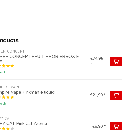
roducts
VER CONCEPT
LVER CONCEPT FRUIT PROBIERBOX E-
€74,95
ce
*
tock
PIRE VAPE
pire Vape Pinkman e liquid
€21,90 *
tock
Y CAT  
PY CAT Pink Cat Aroma
€9,90 *