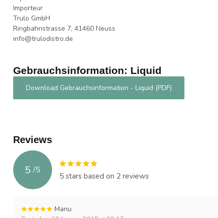
Importeur
Trulo GmbH
Ringbahnstrasse 7, 41460 Neuss
info@trulodistro.de
Gebrauchsinformation: Liquid
Download Gebrauchsinformation - Liquid (PDF)
Reviews
5
/
5
5
stars based on
2
reviews
Manu