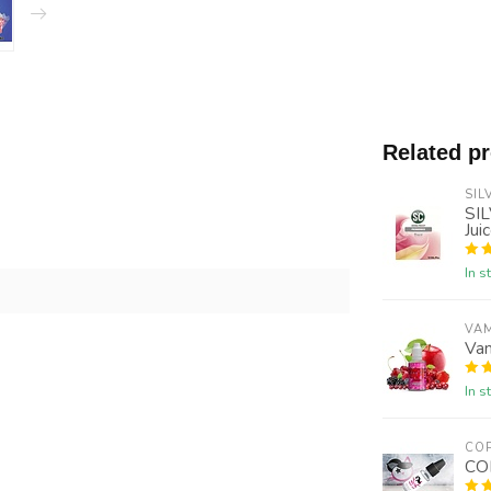
Related p
SIL
SI
Jui
In s
VAM
Vam
In s
COP
CO