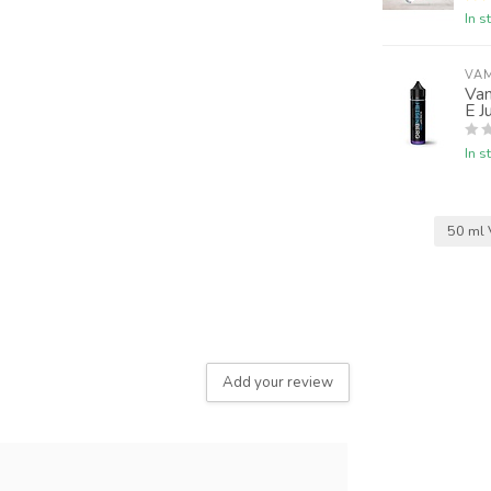
In s
VAM
Va
E J
In s
50 ml 
Add your review