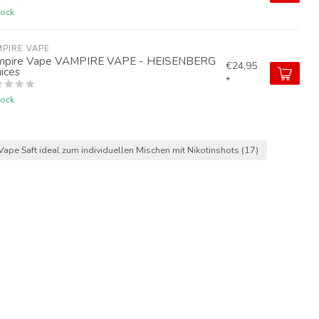
tock
PIRE VAPE
mpire Vape VAMPIRE VAPE - HEISENBERG
€24,95
uices
*
tock
Vape Saft ideal zum individuellen Mischen mit Nikotinshots
(17)