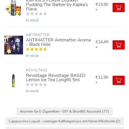
KAPKA'S FLAVA Drunken
Pudding The Barber by Kapka’s
€15,90
Flava
*
In stock
ANTIMATTER
ANTIMATTER Antimatter Aroma
€14,49
- Black Hole
*
In stock
REVOLTAGE
Revoltage Revoltage BASED
€11,90
Lemon Ice Tea Longfill 5ml
*
In stock
Aromen für E-Zigaretten – DIY & Shortfill Auswahl
(77)
Cappuccino Liquid – cremiger Kaffeegenuss mit feiner Milchnote
(2)