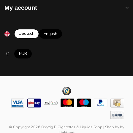
My account
Deutsch
English
€
EUR
© Copyright 2026 Oxyzig E-Cigarettes & Liquids Shop
|
Shop by
by
Lightport