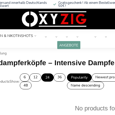
ersand innerhalb Deutschlands
Gratisgeschenk ! Ab einem Bestellwe
llwert
50€ !
N & NIKOTINSHOTS
ANGEBOTE
lung
dampferköpfe – Intensive Dampf
6
12
36
Newest pro
24
Popularity
ducts
Show:
48
Name descending
No products f