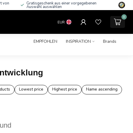
rt von
Gratisgeschenk aus einer vorgegebenen
Auswahl auswählen
0
EUR
EMPFOHLEN
INSPIRATION
Brands
entwicklung
ducts
Lowest price
Highest price
Name ascending
ound