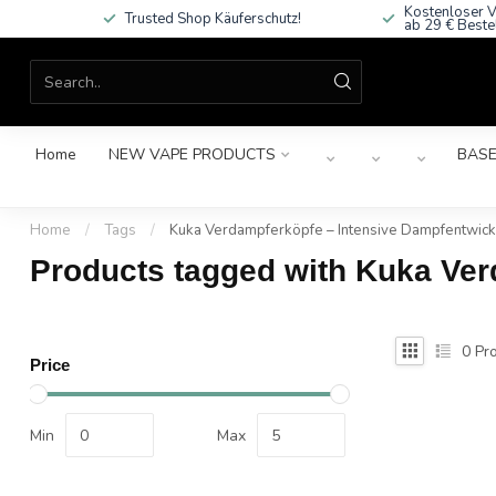
Kostenloser V
Trusted Shop Käuferschutz!
ab 29 € Beste
Home
NEW VAPE PRODUCTS
BASE
Home
/
Tags
/
Kuka Verdampferköpfe – Intensive Dampfentwick
Products tagged with Kuka Ver
0
Pro
Price
Min
Max