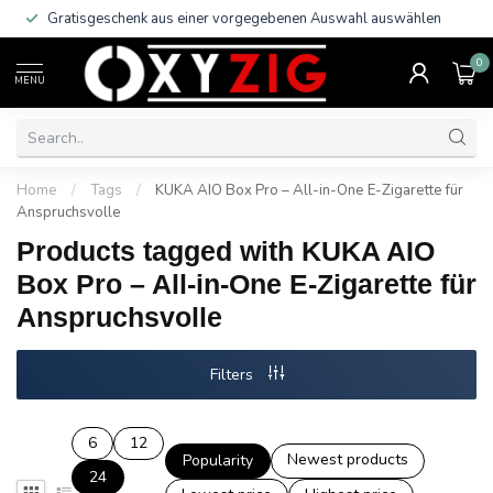
Gratisgeschenk aus einer vorgegebenen Auswahl auswählen
0
MENU
Home
/
Tags
/
KUKA AIO Box Pro – All-in-One E-Zigarette für
Anspruchsvolle
Products tagged with KUKA AIO
Box Pro – All-in-One E-Zigarette für
Anspruchsvolle
Filters
6
12
Newest products
Popularity
24