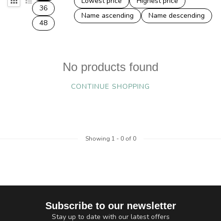
Lowest price
Highest price
36
Name ascending
Name descending
48
No products found
CONTINUE SHOPPING
Showing
1
-
0
of 0
Subscribe to our newsletter
Stay up to date with our latest offers