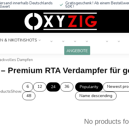
ersand innerhalb Deutschlands
Gratisgeschenk ! Ab einem Bestellwe
llwert
50€ !
N & NIKOTINSHOTS
ANGEBOTE
mackvolles Dampfen
2 – Premium RTA Verdampfer für
6
12
36
Newest pro
24
Popularity
ducts
Show:
48
Name descending
No products f