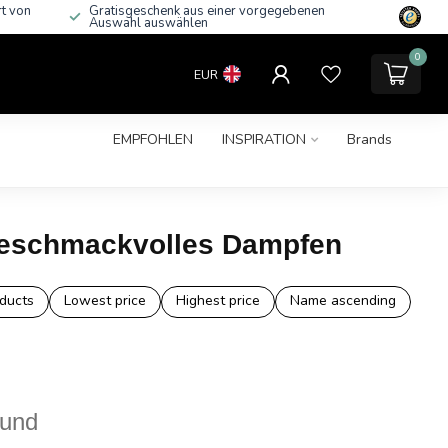
rt von
Gratisgeschenk aus einer vorgegebenen
Auswahl auswählen
0
EUR
EMPFOHLEN
INSPIRATION
Brands
 geschmackvolles Dampfen
ducts
Lowest price
Highest price
Name ascending
ound