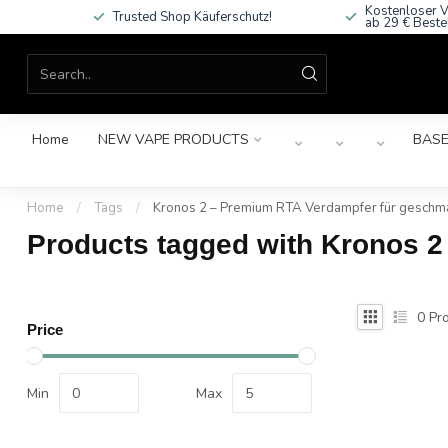
Kostenloser V
Trusted Shop Käuferschutz!
ab 29 € Beste
Home
NEW VAPE PRODUCTS
BASE
Home
/
Tags
/
Kronos 2 – Premium RTA Verdampfer für gesch
Products tagged with Kronos 
0
Pro
Price
Min
Max