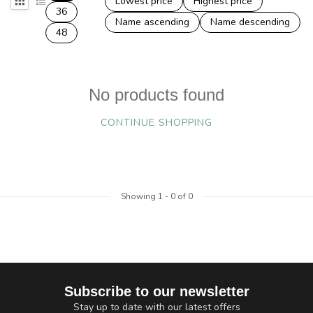
Lowest price
Highest price
36
Name ascending
Name descending
48
No products found
CONTINUE SHOPPING
Showing
1
-
0
of 0
Subscribe to our newsletter
Stay up to date with our latest offers