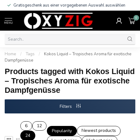
Gratisgeschenk aus einer vorgegebenen Auswahl auswählen
0
MENU
Home
/
Tags
/
Kokos Liquid – Tropisches Aroma für exotische
Dampfgenüsse
Products tagged with Kokos Liquid
– Tropisches Aroma für exotische
Dampfgenüsse
Filters
6
12
Newest products
Popularity
24