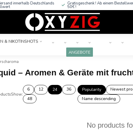
ersand innerhalb Deutschlands
Gratisgeschenk ! Ab einem Bestellwe
llwert
50€ !
N & NIKOTINSHOTS
ANGEBOTE
Kirscharoma
iquid – Aromen & Geräte mit fruc
6
12
36
Newest pro
24
Popularity
ducts
Show:
48
Name descending
No products f