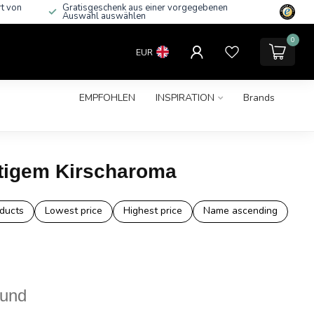
rt von
Gratisgeschenk aus einer vorgegebenen
Auswahl auswählen
0
EUR
EMPFOHLEN
INSPIRATION
Brands
htigem Kirscharoma
ducts
Lowest price
Highest price
Name ascending
ound