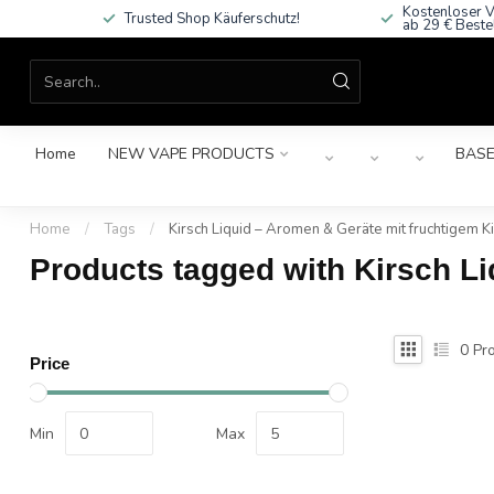
Kostenloser V
Trusted Shop Käuferschutz!
ab 29 € Beste
Home
NEW VAPE PRODUCTS
BASE
Home
/
Tags
/
Kirsch Liquid – Aromen & Geräte mit fruchtigem 
Products tagged with Kirsch L
0
Pro
Price
Min
Max