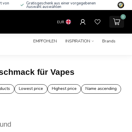
rt von
Gratisgeschenk aus einer vorgegebenen
Auswahl auswählen
0
EUR
EMPFOHLEN
INSPIRATION
Brands
eschmack für Vapes
ducts
Lowest price
Highest price
Name ascending
ound