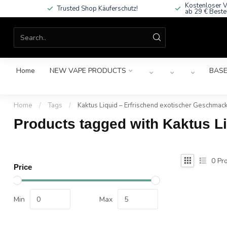
Kostenloser V
Trusted Shop Käuferschutz!
ab 29 € Beste
Home
NEW VAPE PRODUCTS
BASE
Home
/
Tags
/
Kaktus Liquid – Erfrischend exotischer Geschmac
Products tagged with Kaktus L
0
Pro
Price
Min
Max