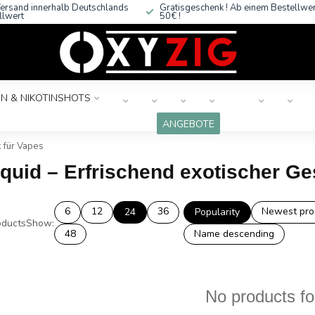
ersand innerhalb Deutschlands
Gratisgeschenk ! Ab einem Bestellwe
llwert
50€ !
N & NIKOTINSHOTS
ANGEBOTE
k für Vapes
iquid – Erfrischend exotischer G
6
12
36
Newest pro
24
Popularity
ducts
Show:
48
Name descending
No products f