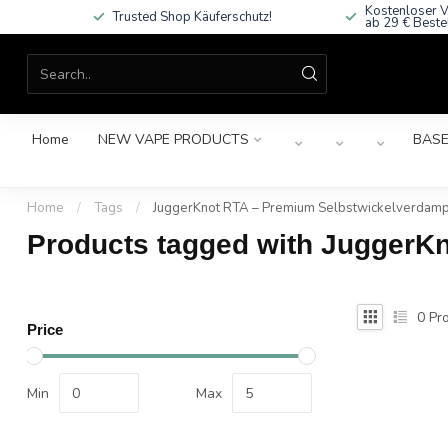
Kostenloser V
Trusted Shop Käuferschutz!
ab 29 € Beste
Home
NEW VAPE PRODUCTS
BASE
Home
/
Tags
/
JuggerKnot RTA – Premium Selbstwickelverdamp
Products tagged with JuggerK
0
Pro
Price
Min
Max