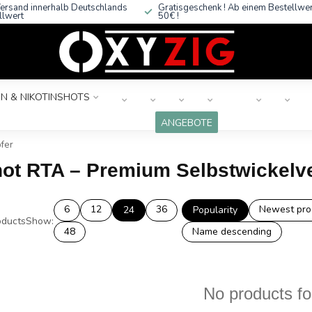
ersand innerhalb Deutschlands
Gratisgeschenk ! Ab einem Bestellwe
llwert
50€ !
N & NIKOTINSHOTS
ANGEBOTE
fer
not RTA – Premium Selbstwickelv
6
12
36
Newest pro
24
Popularity
ducts
Show:
48
Name descending
No products f