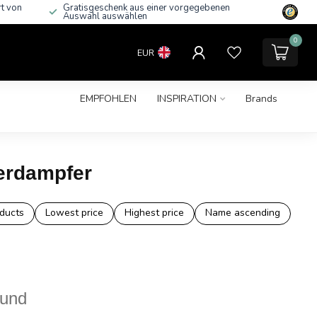
rt von
Gratisgeschenk aus einer vorgegebenen
Auswahl auswählen
0
EUR
EMPFOHLEN
INSPIRATION
Brands
erdampfer
ducts
Lowest price
Highest price
Name ascending
ound