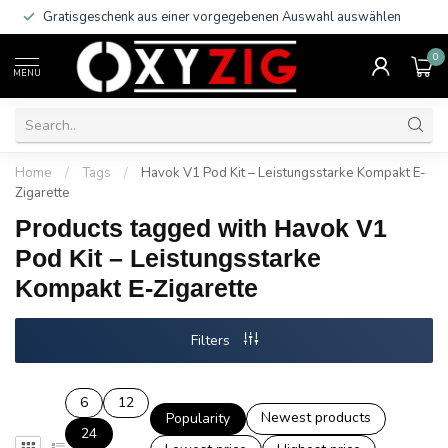
Gratisgeschenk aus einer vorgegebenen Auswahl auswählen
0
MENU
Home
/
Tags
/
Havok V1 Pod Kit – Leistungsstarke Kompakt E-
Zigarette
Products tagged with Havok V1
Pod Kit – Leistungsstarke
Kompakt E-Zigarette
Filters
6
12
Newest products
Popularity
24