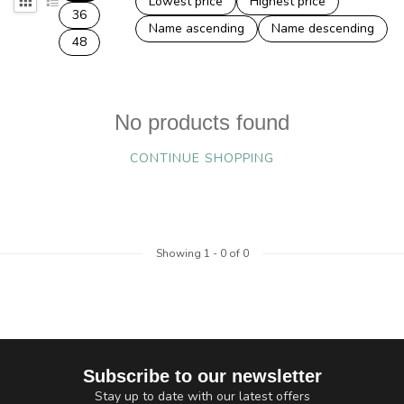
Lowest price
Highest price
36
Name ascending
Name descending
48
No products found
CONTINUE SHOPPING
Showing
1
-
0
of 0
Subscribe to our newsletter
Stay up to date with our latest offers