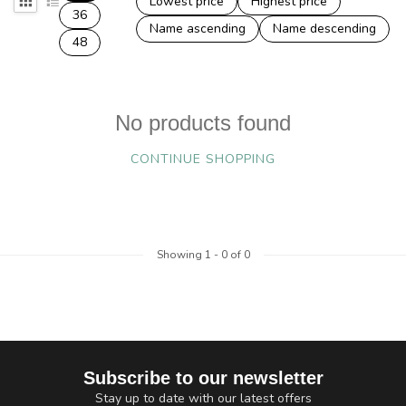
Lowest price
Highest price
36
Name ascending
Name descending
48
No products found
CONTINUE SHOPPING
Showing
1
-
0
of 0
Subscribe to our newsletter
Stay up to date with our latest offers