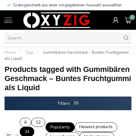
Gratisgeschenk aus einer vorgegebenen Auswahl auswählen
0
MENU
Home
/
Tags
/
Gummibären Geschmack – Buntes Fruchtgummi
als Liquid
Products tagged with Gummibären
Geschmack – Buntes Fruchtgummi
als Liquid
Filters
6
12
Newest products
Popularity
24