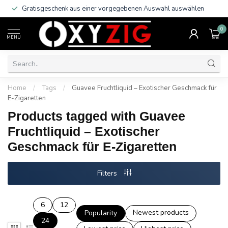
Gratisgeschenk aus einer vorgegebenen Auswahl auswählen
0
MENU
Home
/
Tags
/
Guavee Fruchtliquid – Exotischer Geschmack für
E-Zigaretten
Products tagged with Guavee
Fruchtliquid – Exotischer
Geschmack für E-Zigaretten
Filters
6
12
Newest products
Popularity
24