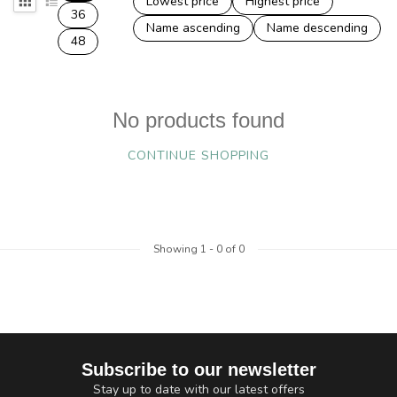
Lowest price
Highest price
36
Name ascending
Name descending
48
No products found
CONTINUE SHOPPING
Showing
1
-
0
of 0
Subscribe to our newsletter
Stay up to date with our latest offers