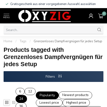
Gratisgeschenk aus einer vorgegebenen Auswahl auswählen
0
MENU
Home
/
Tags
/
Grenzenloses Dampfvergnügen für jedes Setup
Products tagged with
Grenzenloses Dampfvergnügen für
jedes Setup
Filters
6
12
Newest products
Popularity
24
Lowest price
Highest price
36