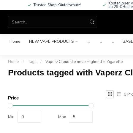
Kostenloser V
Trusted Shop Käuferschutz!
ab 29 € Beste
Home
NEW VAPE PRODUCTS
BASE
Home
/
Tags
/
Vaperz Cloud die neue Highend E-Zigarette
Products tagged with Vaperz Cl
0
Pro
Price
Min
Max