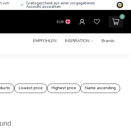
rt von
Gratisgeschenk aus einer vorgegebenen
Auswahl auswählen
0
EUR
EMPFOHLEN
INSPIRATION
Brands
e
ducts
Lowest price
Highest price
Name ascending
ound