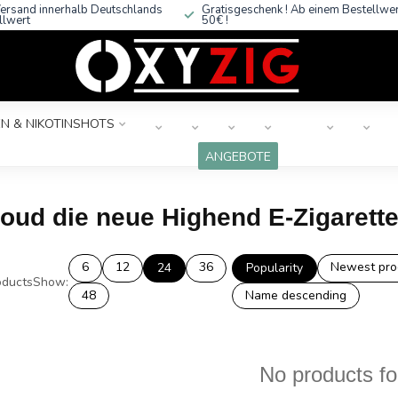
ersand innerhalb Deutschlands
Gratisgeschenk ! Ab einem Bestellwe
llwert
50€ !
N & NIKOTINSHOTS
ANGEBOTE
oud die neue Highend E-Zigarett
6
12
36
Newest pro
24
Popularity
ducts
Show:
48
Name descending
No products f