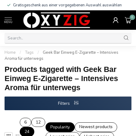
Gratisgeschenk aus einer vorgegebenen Auswahl auswählen
0
MENU
Home
/
Tags
/
Geek Bar Einweg E-Zigarette – Intensives
Aroma für unterwegs
Products tagged with Geek Bar
Einweg E-Zigarette – Intensives
Aroma für unterwegs
Filters
6
12
Newest products
Popularity
24