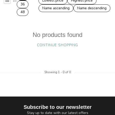
Lowest price
Highest price
36
Name ascending
Name descending
48
No products found
CONTINUE SHOPPING
Showing
1
-
0
of 0
Subscribe to our newsletter
Stay up to date with our latest offers