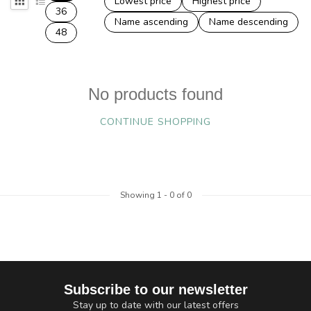
Lowest price
Highest price
36
Name ascending
Name descending
48
No products found
CONTINUE SHOPPING
Showing
1
-
0
of 0
Subscribe to our newsletter
Stay up to date with our latest offers