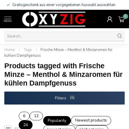
Gratisgeschenk aus einer vorgegebenen Auswahl auswählen
0
MENU
Home
/
Tags
/
Frische Minze – Menthol & Minzaromen für
kühlen Dampfgenuss
Products tagged with Frische
Minze – Menthol & Minzaromen für
kühlen Dampfgenuss
Filters
6
12
Newest products
Popularity
24