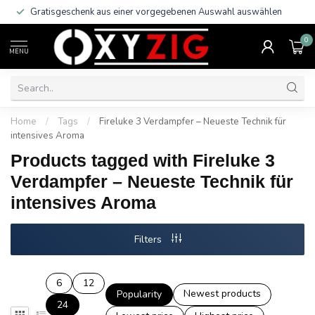
Gratisgeschenk aus einer vorgegebenen Auswahl auswählen
0
MENU
Home
/
Tags
/
Fireluke 3 Verdampfer – Neueste Technik für
intensives Aroma
Products tagged with Fireluke 3
Verdampfer – Neueste Technik für
intensives Aroma
Filters
6
12
Newest products
Popularity
24