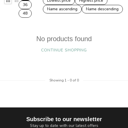
Lowest price
Highest price
36
Name ascending
Name descending
48
No products found
CONTINUE SHOPPING
Showing
1
-
0
of 0
Subscribe to our newsletter
Stay up to date with our latest offers