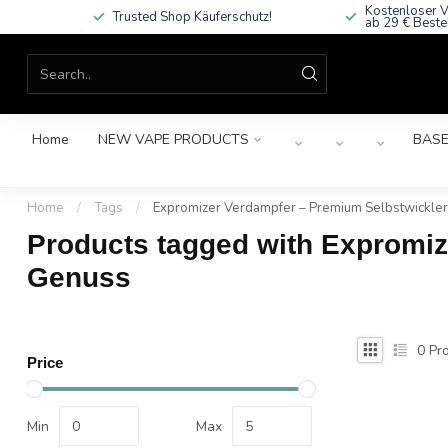
Kostenloser V
Trusted Shop Käuferschutz!
ab 29 € Beste
Home
NEW VAPE PRODUCTS
BASE
Home
/
Tags
/
Expromizer Verdampfer – Premium Selbstwickler
Products tagged with Expromiz
Genuss
0
Pro
Price
Min
Max