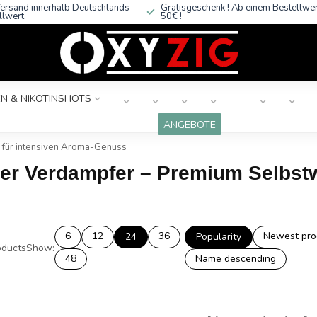
ersand innerhalb Deutschlands
Gratisgeschenk ! Ab einem Bestellwe
llwert
50€ !
N & NIKOTINSHOTS
ANGEBOTE
 für intensiven Aroma-Genuss
er Verdampfer – Premium Selbstwi
6
12
36
Newest pro
24
Popularity
ducts
Show:
48
Name descending