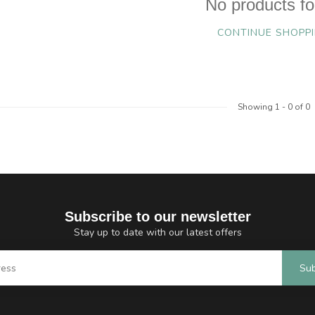
No products f
CONTINUE SHOPP
Showing
1
-
0
of 0
Subscribe to our newsletter
Stay up to date with our latest offers
Sub