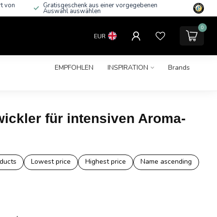
rt von
Gratisgeschenk aus einer vorgegebenen
Auswahl auswählen
0
EUR
EMPFOHLEN
INSPIRATION
Brands
ckler für intensiven Aroma-
ducts
Lowest price
Highest price
Name ascending