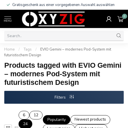
Gratisgeschenk aus einer vorgegebenen Auswahl auswählen
0
MENU
Home
/
Tags
/
EVIO Gemini – modernes Pod-System mit
futuristischem Design
Products tagged with EVIO Gemini
– modernes Pod-System mit
futuristischem Design
Filters
6
12
Newest products
Popularity
24