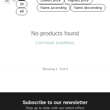
Lowest price
Highest price
36
Name ascending
Name descending
48
No products found
CONTINUE SHOPPING
Showing
1
-
0
of 0
Subscribe to our newsletter
Stay up to date with our latest offers