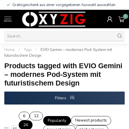
Gratisgeschenk aus einer vorgegebenen Auswahl auswählen
0
MENU
Home
/
Tags
/
EVIO Gemini – modernes Pod-System mit
futuristischem Design
Products tagged with EVIO Gemini
– modernes Pod-System mit
futuristischem Design
Filters
6
12
Newest products
Popularity
24