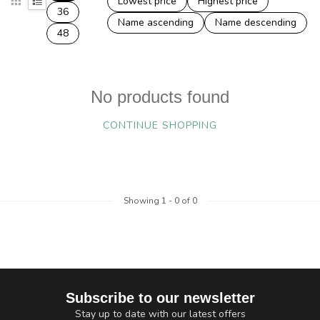
Lowest price
Highest price
36
Name ascending
Name descending
48
No products found
CONTINUE SHOPPING
Showing
1
-
0
of 0
Subscribe to our newsletter
Stay up to date with our latest offers