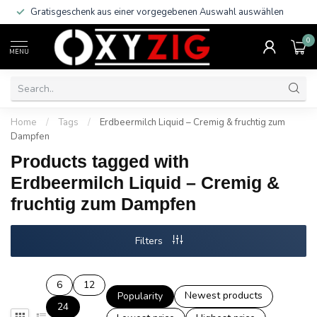
Gratisgeschenk aus einer vorgegebenen Auswahl auswählen
0
MENU
Home
/
Tags
/
Erdbeermilch Liquid – Cremig & fruchtig zum
Dampfen
Products tagged with
Erdbeermilch Liquid – Cremig &
fruchtig zum Dampfen
Filters
6
12
Newest products
Popularity
24