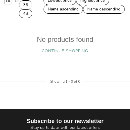
Lowest price
Highest price
36
Name ascending
Name descending
48
No products found
CONTINUE SHOPPING
Showing
1
-
0
of 0
Subscribe to our newsletter
Stay up to date with our latest offers